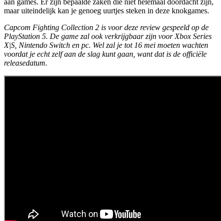
aan games. Er zijn bepaalde zaken die niet helemaal doordacht zijn,
maar uiteindelijk kan je genoeg uurtjes steken in deze knokgames.
Capcom Fighting Collection 2 is voor deze review gespeeld op de
PlayStation 5. De game zal ook verkrijgbaar zijn voor Xbox Series
X|S, Nintendo Switch en pc. Wel zal je tot 16 mei moeten wachten
voordat je echt zelf aan de slag kunt gaan, want dat is de officiële
releasedatum.