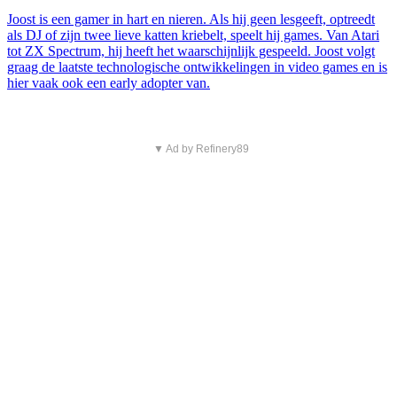
Joost is een gamer in hart en nieren. Als hij geen lesgeeft, optreedt
als DJ of zijn twee lieve katten kriebelt, speelt hij games. Van Atari
tot ZX Spectrum, hij heeft het waarschijnlijk gespeeld. Joost volgt
graag de laatste technologische ontwikkelingen in video games en is
hier vaak ook een early adopter van.
▼ Ad by Refinery89