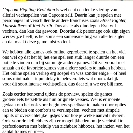
Capcom Fighting Evolution
is wel echt een leuke viering van
allerlei vechtspellen van Capcom zelf. Daarin kan je spelen met
personages uit verschillende andere franchises zoals
Street Fighter,
Darkstalkers
of
Red Earth.
Dus als je als dino tegen Ryu wil
vechten, dan kan dat gewoon. Doordat elk personage ook zijn eigen
werkwijze heeft, is het soms een samensmelting van allerlei stijlen
en dat maakt deze game juist zo leuk.
We hebben alle games ook online geprobeerd te spelen en het viel
ons wel op dat het bij het ene spel een stuk langer duurde om een
potje te vinden dan bij sommige andere games. Dit zal vooral met
smaak en de favoriete games van andere spelers te maken hebben.
Het online spelen verliep erg soepel en was zonder enige – of heel
soms minimale – input delay te beleven. Iets wat noodzakelijk is
voor dit soort intense vechtspellen, dus daar zijn we erg blij mee.
Zoals eerder benoemd tijdens de preview, spelen de games
grotendeels hetzelfde als hun originele versies. Wel is er moeite
gedaan om het ook voor beginners speelbaar te maken door opties
aan te bieden om combo’s te versimpelen, vechten met simpele
inputs of overzichtelijke lijstjes voor hoe je welke aanval uitvoert.
Ook voor de liefhebbers zijn er mogelijkheden om je vechtstijl te
perfectioneren met behulp van zichtbare hitboxes, het inzien van het
aantal frames en meer.