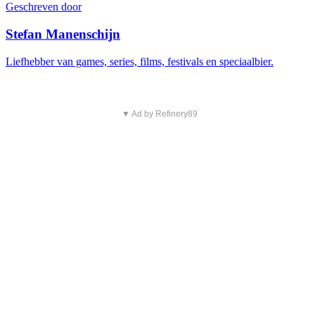
Geschreven door
Stefan Manenschijn
Liefhebber van games, series, films, festivals en speciaalbier.
▼ Ad by Refinery89