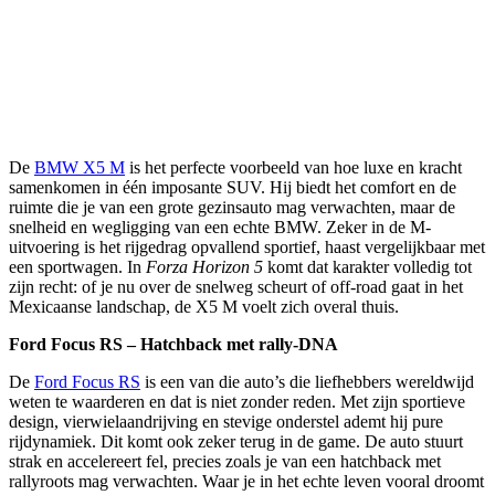
De
BMW X5 M
is het perfecte voorbeeld van hoe luxe en kracht
samenkomen in één imposante SUV. Hij biedt het comfort en de
ruimte die je van een grote gezinsauto mag verwachten, maar de
snelheid en wegligging van een echte BMW. Zeker in de M-
uitvoering is het rijgedrag opvallend sportief, haast vergelijkbaar met
een sportwagen. In
Forza Horizon 5
komt dat karakter volledig tot
zijn recht: of je nu over de snelweg scheurt of off-road gaat in het
Mexicaanse landschap, de X5 M voelt zich overal thuis.
Ford Focus RS – Hatchback met rally-DNA
De
Ford Focus RS
is een van die auto’s die liefhebbers wereldwijd
weten te waarderen en dat is niet zonder reden. Met zijn sportieve
design, vierwielaandrijving en stevige onderstel ademt hij pure
rijdynamiek. Dit komt ook zeker terug in de game. De auto stuurt
strak en accelereert fel, precies zoals je van een hatchback met
rallyroots mag verwachten. Waar je in het echte leven vooral droomt