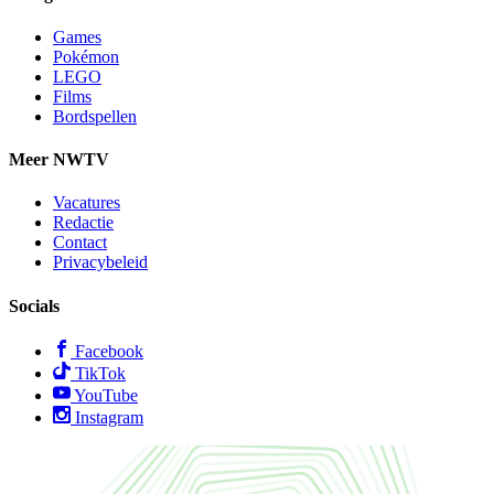
Games
Pokémon
LEGO
Films
Bordspellen
Meer NWTV
Vacatures
Redactie
Contact
Privacybeleid
Socials
Facebook
TikTok
YouTube
Instagram