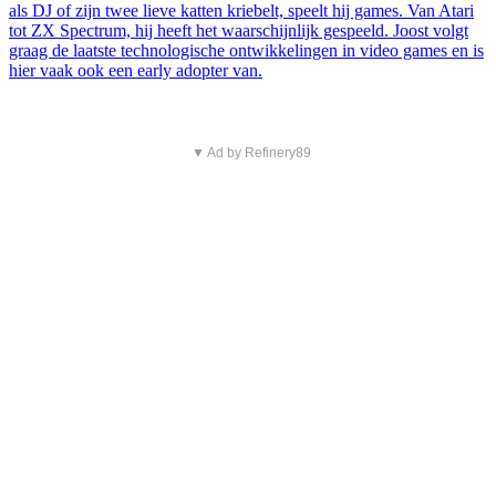
als DJ of zijn twee lieve katten kriebelt, speelt hij games. Van Atari
tot ZX Spectrum, hij heeft het waarschijnlijk gespeeld. Joost volgt
graag de laatste technologische ontwikkelingen in video games en is
hier vaak ook een early adopter van.
▼ Ad by Refinery89