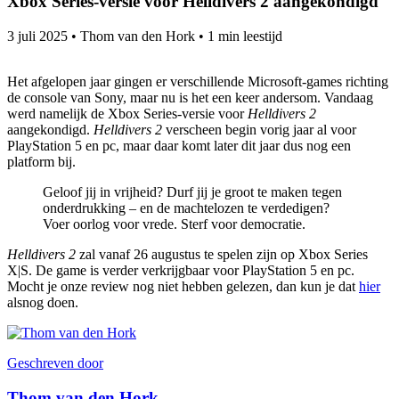
Xbox Series-versie voor Helldivers 2 aangekondigd
3 juli 2025
•
Thom van den Hork
•
1 min leestijd
Het afgelopen jaar gingen er verschillende Microsoft-games richting
de console van Sony, maar nu is het een keer andersom. Vandaag
werd namelijk de Xbox Series-versie voor
Helldivers 2
aangekondigd.
Helldivers 2
verscheen begin vorig jaar al voor
PlayStation 5 en pc, maar daar komt later dit jaar dus nog een
platform bij.
Geloof jij in vrijheid? Durf jij je groot te maken tegen
onderdrukking – en de machtelozen te verdedigen?
Voer oorlog voor vrede. Sterf voor democratie.
Helldivers 2
zal vanaf 26 augustus te spelen zijn op Xbox Series
X|S. De game is verder verkrijgbaar voor PlayStation 5 en pc.
Mocht je onze review nog niet hebben gelezen, dan kun je dat
hier
alsnog doen.
Geschreven door
Thom van den Hork