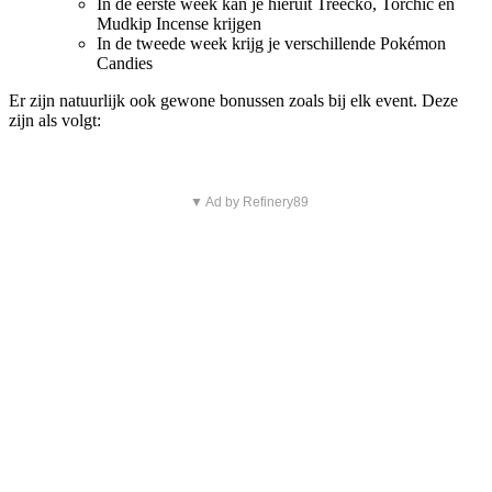
In de eerste week kan je hieruit Treecko, Torchic en
Mudkip Incense krijgen
In de tweede week krijg je verschillende Pokémon
Candies
Er zijn natuurlijk ook gewone bonussen zoals bij elk event. Deze
zijn als volgt:
▼ Ad by Refinery89