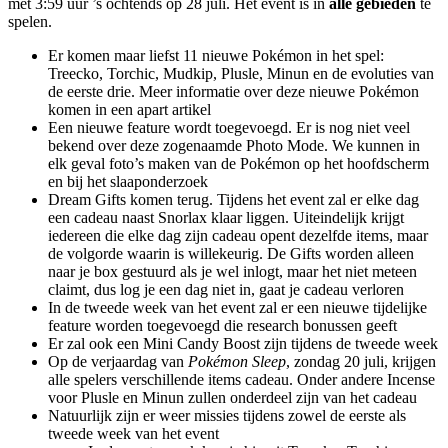
met 3:59 uur ’s ochtends op 28 juli. Het event is in
alle gebieden
te
spelen.
Er komen maar liefst 11 nieuwe Pokémon in het spel:
Treecko, Torchic, Mudkip, Plusle, Minun en de evoluties van
de eerste drie. Meer informatie over deze nieuwe Pokémon
komen in een apart artikel
Een nieuwe feature wordt toegevoegd. Er is nog niet veel
bekend over deze zogenaamde Photo Mode. We kunnen in
elk geval foto’s maken van de Pokémon op het hoofdscherm
en bij het slaaponderzoek
Dream Gifts komen terug. Tijdens het event zal er elke dag
een cadeau naast Snorlax klaar liggen. Uiteindelijk krijgt
iedereen die elke dag zijn cadeau opent dezelfde items, maar
de volgorde waarin is willekeurig. De Gifts worden alleen
naar je box gestuurd als je wel inlogt, maar het niet meteen
claimt, dus log je een dag niet in, gaat je cadeau verloren
In de tweede week van het event zal er een nieuwe tijdelijke
feature worden toegevoegd die research bonussen geeft
Er zal ook een Mini Candy Boost zijn tijdens de tweede week
Op de verjaardag van
Pokémon Sleep
, zondag 20 juli, krijgen
alle spelers verschillende items cadeau. Onder andere Incense
voor Plusle en Minun zullen onderdeel zijn van het cadeau
Natuurlijk zijn er weer missies tijdens zowel de eerste als
tweede week van het event