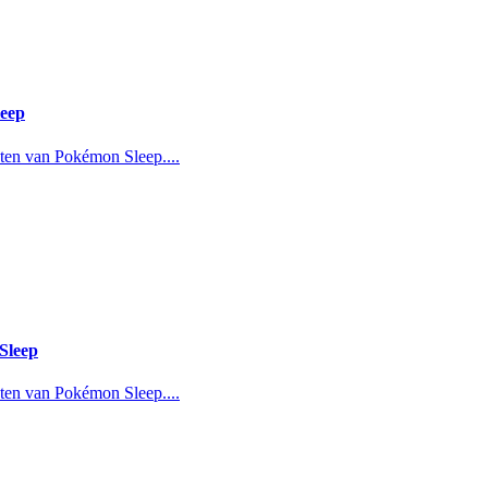
leep
pten van Pokémon Sleep....
Sleep
pten van Pokémon Sleep....