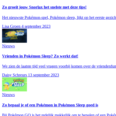
Zo groeit jouw Snorlax het snelste met deze tips!
Het nieuwste Pokémon-spel, Pokémon sleep, lijkt op het eerste gezich
Lisa Groen
4 september 2023
Nieuws
Vrienden in Pokémon Sleep? Zo werkt dat!
We zien de laatste tijd veel vragen voorbij komen over de vriendenfu
Daisy Schreurs
13 september 2023
Nieuws
Zo bepaal je of een Pokémon in Pokémon Sleep goed is
Bij Pokémon GO is het redelijk makkelijk om te bepalen of een Pokém