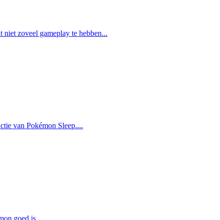
t niet zoveel gameplay te hebben...
nctie van Pokémon Sleep....
on goed is....