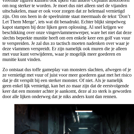
vreemde figuren kunnen ook lijken van andere Orphans absorberen
om nog sterker te worden. Je moet dus niet alleen snel de vijanden
uitschakelen, maar er ook voor zorgen dat ze helemaal vernietigd
zijn. Om ons heen in de speelruimte staat meermaals de tekst ‘Don’t
Let Them Merge’, iets wat dit benadrukt. Echter blijkt simpelweg
kapot stampen bij deze lijken geen oplossing. Al snel krijgen we
beschikking over onze vingervlammenwerper, ware het niet dat deze
slechts beperkte munitie heeft om een enkele keer een golf van vuur
te verspreiden. Je zal dus zo tactisch moeten nadenken over waar je
deze vlammen verspreidt. Er zijn namelijk ook muren die je alleen
met vuur kunt verwijderen, waar je mogelijk meer goederen en
munitie kunt vinden.
Zo ontstaat dus toffe gameplay van monsters slachten, afwegen of je
ze vernietigt met vuur of juist voor meer goederen gaat met het risico
dat je dit verspilt bij een sterker monster. Of niet. Als je namelijk
geen enkel lijk vernietigt, kan het zo maar zijn dat de eerstvolgende
keer dat een monster achter je aankomt, deze al zo sterk is geworden
door alle lijken onderweg dat je niks anders kunt dan rennen.