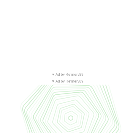
▼ Ad by Refinery89
▼ Ad by Refinery89