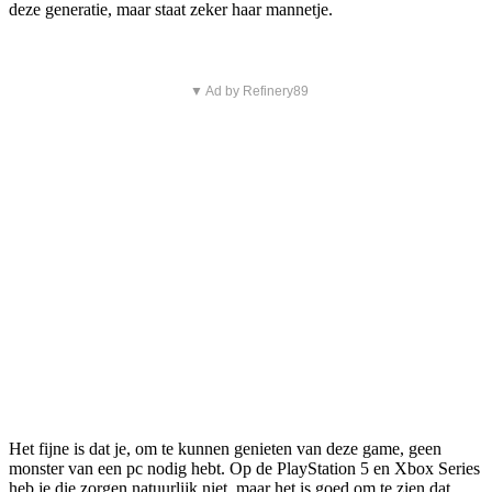
deze generatie, maar staat zeker haar mannetje.
▼ Ad by Refinery89
Het fijne is dat je, om te kunnen genieten van deze game, geen
monster van een pc nodig hebt. Op de PlayStation 5 en Xbox Series
heb je die zorgen natuurlijk niet, maar het is goed om te zien dat