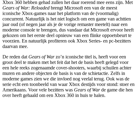
Xbox 360 hebben gehad zullen het daar roerend mee eens zijn. Met
Gears of War: Reloaded
brengt Microsoft een van de meest
iconische Xbox-games naar het platform van de (voormalig)
concurrent. Natuurlijk is het niet logisch om een game van achttien
jaar oud (of negen jaar als je de vorige remaster meetelt) naar een
moderne console te brengen, dus vandaar dat Microsoft ervoor heeft
gekozen om het eerste deel opnieuw van een flinke oppoetsbeurt te
voorzien. En natuurlijk profiteren ook Xbox Series- en pc-bezitters
daarvan mee.
De reden dat
Gears of War
zo’n iconische titel is, heeft voor een
groot deel te maken met het feit dat het de basis heeft gelegd voor
een hele reeks zogenaamde cover-shooters, waarbij schuilen achter
muren en andere objecten de basis is van de schietactie. Zelfs in
moderne games zien we die invloed nog veelal terug. Ook was de
serie echt een toonbeeld van waar Xbox destijds voor stond: stoer en
Amerikaans. Voor vele bezitters was
Gears of War
de game die hen
over heeft gehaald om een Xbox 360 in huis te halen.