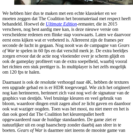
We hebben hier dus te maken met een echte klassieker en we
moeten zeggen dat The Coalition het bronmateriaal met respect heeft
behandeld. Hoewel de
Ultimate Edition
-remaster, die in 2015
verscheen, nog best aardig mee kan, is deze nieuwe versie om
verscheidene redenen een flinke stap voorwaarts. Laten we daarvoor
eerst eens kijken wat er verbeterd is. Allereerst zijn de frames per
seconde de lucht in gegaan. Nog nooit was de campagne van
Gears
of War
te spelen in 60 fps en dat verschil merk je. De extra beeldjes
zorgen ervoor dat de actie nog vloeiender over je scherm glijdt en
ook de gameplay profiteert van de extra soepelheid, waarbij vooral
het richten een stuk prettiger is. In multiplayer is het zelfs mogelijk
om 120 fps te halen.
Daarnaast is ook de resolutie verhoogd naar 4K, hebben de textures
een upgrade gehad en is er HDR toegevoegd. Wie zich het origineel
nog kan herinneren, herinnert zich vast nog wel de signatuur van de
graphics van destijds. Veel bruinige kleuren en veel gebruik van
bloom, waardoor dingen eruit zagen alsof ze licht gaven en daardoor
ook wat waziger oogden. Toen was het mooi, nu niet meer en het is
dan ook goed dat The Coalition het kleurenpallet heeft
opgewaardeerd naar de huidige standaarden. De game ziet er
natuurlijker uit en oogt haarscherp zonder daarbij aan sfeer in te
boeten.
Gears of War
is daarmee niet ineens de mooiste game van