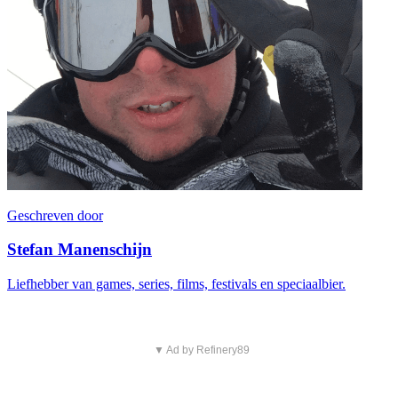
Geschreven door
Stefan Manenschijn
Liefhebber van games, series, films, festivals en speciaalbier.
▼ Ad by Refinery89