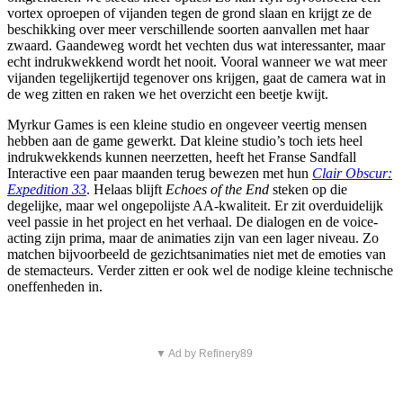
vortex oproepen of vijanden tegen de grond slaan en krijgt ze de
beschikking over meer verschillende soorten aanvallen met haar
zwaard. Gaandeweg wordt het vechten dus wat interessanter, maar
echt indrukwekkend wordt het nooit. Vooral wanneer we wat meer
vijanden tegelijkertijd tegenover ons krijgen, gaat de camera wat in
de weg zitten en raken we het overzicht een beetje kwijt.
Myrkur Games is een kleine studio en ongeveer veertig mensen
hebben aan de game gewerkt. Dat kleine studio’s toch iets heel
indrukwekkends kunnen neerzetten, heeft het Franse Sandfall
Interactive een paar maanden terug bewezen met hun
Clair Obscur:
Expedition 33
. Helaas blijft
Echoes of the End
steken op die
degelijke, maar wel ongepolijste AA-kwaliteit. Er zit overduidelijk
veel passie in het project en het verhaal. De dialogen en de voice-
acting zijn prima, maar de animaties zijn van een lager niveau. Zo
matchen bijvoorbeeld de gezichtsanimaties niet met de emoties van
de stemacteurs. Verder zitten er ook wel de nodige kleine technische
oneffenheden in.
▼ Ad by Refinery89