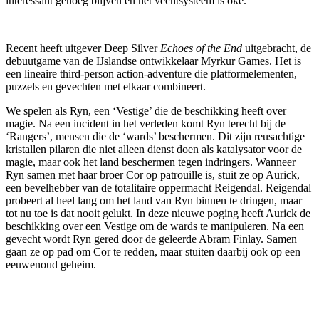
interessant genoeg blijven en het vechtsysteem is oké."
Recent heeft uitgever Deep Silver
Echoes of the End
uitgebracht, de
debuutgame van de IJslandse ontwikkelaar Myrkur Games. Het is
een lineaire third-person action-adventure die platformelementen,
puzzels en gevechten met elkaar combineert.
We spelen als Ryn, een ‘Vestige’ die de beschikking heeft over
magie. Na een incident in het verleden komt Ryn terecht bij de
‘Rangers’, mensen die de ‘wards’ beschermen. Dit zijn reusachtige
kristallen pilaren die niet alleen dienst doen als katalysator voor de
magie, maar ook het land beschermen tegen indringers. Wanneer
Ryn samen met haar broer Cor op patrouille is, stuit ze op Aurick,
een bevelhebber van de totalitaire oppermacht Reigendal. Reigendal
probeert al heel lang om het land van Ryn binnen te dringen, maar
tot nu toe is dat nooit gelukt. In deze nieuwe poging heeft Aurick de
beschikking over een Vestige om de wards te manipuleren. Na een
gevecht wordt Ryn gered door de geleerde Abram Finlay. Samen
gaan ze op pad om Cor te redden, maar stuiten daarbij ook op een
eeuwenoud geheim.