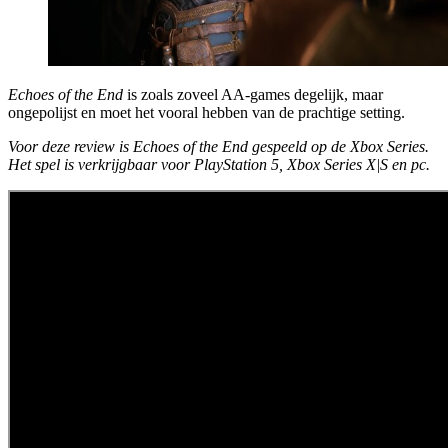
Echoes of the End
is zoals zoveel AA-games degelijk, maar
ongepolijst en moet het vooral hebben van de prachtige setting.
Voor deze review is Echoes of the End gespeeld op de Xbox Series.
Het spel is verkrijgbaar voor PlayStation 5, Xbox Series X|S en pc.