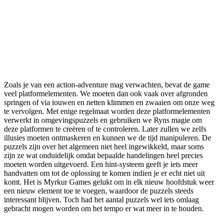
Zoals je van een action-adventure mag verwachten, bevat de game
veel platformelementen. We moeten dan ook vaak over afgronden
springen of via touwen en netten klimmen en zwaaien om onze weg
te vervolgen. Met enige regelmaat worden deze platformelementen
verwerkt in omgevingspuzzels en gebruiken we Ryns magie om
deze platformen te creëren of te controleren. Later zullen we zelfs
illusies moeten ontmaskeren en kunnen we de tijd manipuleren. De
puzzels zijn over het algemeen niet heel ingewikkeld, maar soms
zijn ze wat onduidelijk omdat bepaalde handelingen heel precies
moeten worden uitgevoerd. Een hint-systeem geeft je iets meer
handvatten om tot de oplossing te komen indien je er echt niet uit
komt. Het is Myrkur Games gelukt om in elk nieuw hoofdstuk weer
een nieuw element toe te voegen, waardoor de puzzels steeds
interessant blijven. Toch had het aantal puzzels wel iets omlaag
gebracht mogen worden om het tempo er wat meer in te houden.