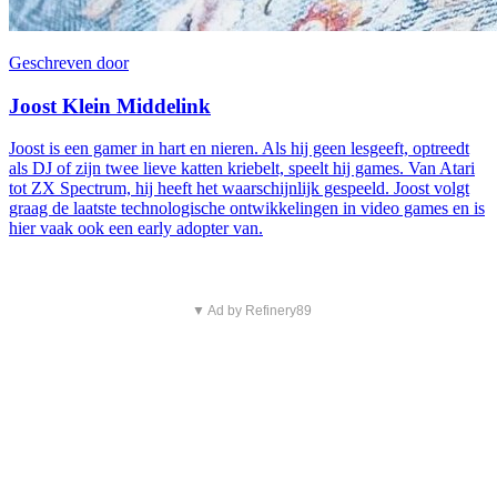
Geschreven door
Joost Klein Middelink
Joost is een gamer in hart en nieren. Als hij geen lesgeeft, optreedt
als DJ of zijn twee lieve katten kriebelt, speelt hij games. Van Atari
tot ZX Spectrum, hij heeft het waarschijnlijk gespeeld. Joost volgt
graag de laatste technologische ontwikkelingen in video games en is
hier vaak ook een early adopter van.
▼ Ad by Refinery89