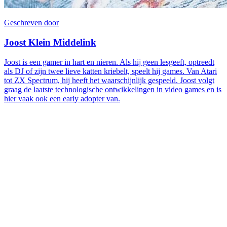
Geschreven door
Joost Klein Middelink
Joost is een gamer in hart en nieren. Als hij geen lesgeeft, optreedt
als DJ of zijn twee lieve katten kriebelt, speelt hij games. Van Atari
tot ZX Spectrum, hij heeft het waarschijnlijk gespeeld. Joost volgt
graag de laatste technologische ontwikkelingen in video games en is
hier vaak ook een early adopter van.