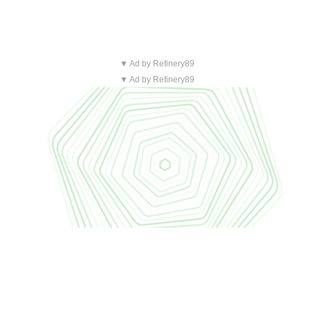
▼ Ad by Refinery89
▼ Ad by Refinery89