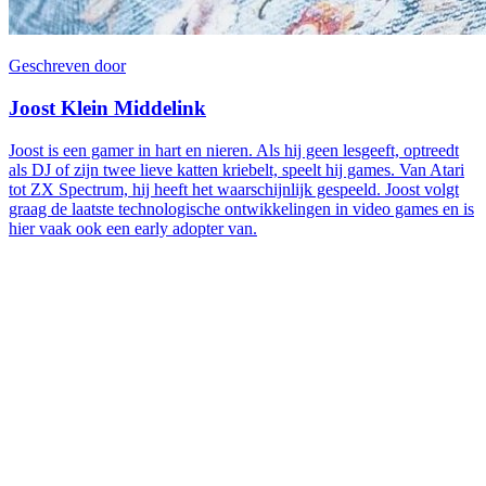
Geschreven door
Joost Klein Middelink
Joost is een gamer in hart en nieren. Als hij geen lesgeeft, optreedt
als DJ of zijn twee lieve katten kriebelt, speelt hij games. Van Atari
tot ZX Spectrum, hij heeft het waarschijnlijk gespeeld. Joost volgt
graag de laatste technologische ontwikkelingen in video games en is
hier vaak ook een early adopter van.