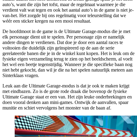
auto’s, want die zijn het tofst, maar de regelmaat waarmee je die
verdient valt wat tegen en ook het aantal auto’s in de game is niet je-
van-het. Het zorgde bij ons regelmatig voor teleurstelling dat we
wéér een sticker kregen na een mooi resultaat.
De hoofdmoot in de game is de Ultimate Garage-modus die je met
elk personage dient uit te spelen. Per personage zijn er namelijk
andere dingen te verdienen. Dat doe je door een aantal races te
voltooien die duidelijk zijn geïnspireerd op de aan de serie
gerelateerde banen die je in de winkel kunt kopen. Het is leuk om de
fysieke eigen verzameling terug te zien op het beeldscherm, al voelt
het wel een beetje tegenstrijdig. Wanneer je die specifieke baan nog
niet hebt gekocht, dan wil je die na het spelen natuurlijk meteen aan
Sinterklaas vragen.
Leuk aan die Ultimate Garage-modus is dat je ook te maken krijgt
met eindbazen. Zo is de grote rode draak die bovenop de fysieke
Ultimate Garage staat er een van. Het zijn leuke onderbrekingen en
doen vooral denken aan mini-games. Ontwijk de aanvallen, spaar
munitie en schiet vervolgens het monster van de baan af.