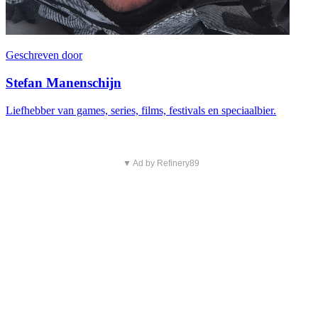
Geschreven door
Stefan Manenschijn
Liefhebber van games, series, films, festivals en speciaalbier.
▼ Ad by Refinery89