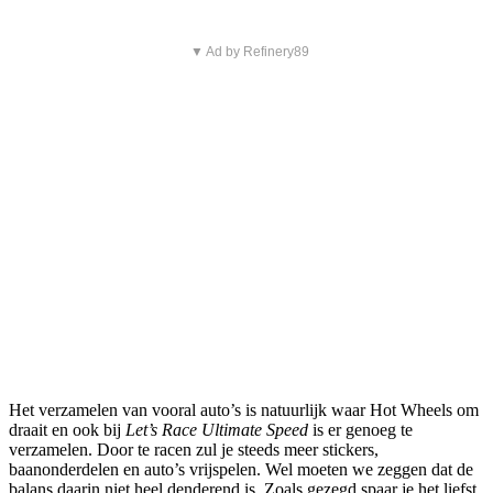
▼ Ad by Refinery89
Het verzamelen van vooral auto’s is natuurlijk waar Hot Wheels om
draait en ook bij
Let’s Race Ultimate Speed
is er genoeg te
verzamelen. Door te racen zul je steeds meer stickers,
baanonderdelen en auto’s vrijspelen. Wel moeten we zeggen dat de
balans daarin niet heel denderend is. Zoals gezegd spaar je het liefst