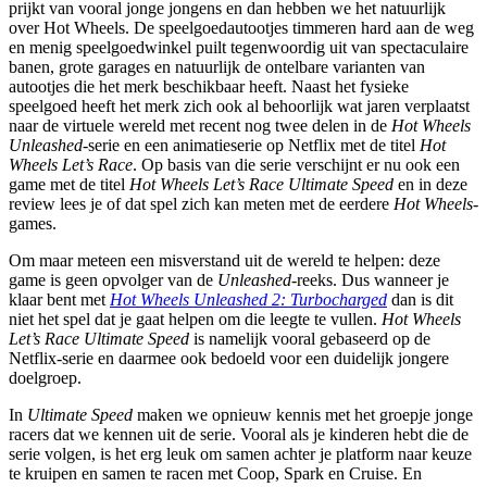
prijkt van vooral jonge jongens en dan hebben we het natuurlijk
over Hot Wheels. De speelgoedautootjes timmeren hard aan de weg
en menig speelgoedwinkel puilt tegenwoordig uit van spectaculaire
banen, grote garages en natuurlijk de ontelbare varianten van
autootjes die het merk beschikbaar heeft. Naast het fysieke
speelgoed heeft het merk zich ook al behoorlijk wat jaren verplaatst
naar de virtuele wereld met recent nog twee delen in de
Hot Wheels
Unleashed
-serie en een animatieserie op Netflix met de titel
Hot
Wheels Let’s Race
. Op basis van die serie verschijnt er nu ook een
game met de titel
Hot Wheels Let’s Race Ultimate Speed
en in deze
review lees je of dat spel zich kan meten met de eerdere
Hot Wheels
-
games.
Om maar meteen een misverstand uit de wereld te helpen: deze
game is geen opvolger van de
Unleashed
-reeks. Dus wanneer je
klaar bent met
Hot Wheels Unleashed 2: Turbocharged
dan is dit
niet het spel dat je gaat helpen om die leegte te vullen.
Hot Wheels
Let’s Race Ultimate Speed
is namelijk vooral gebaseerd op de
Netflix-serie en daarmee ook bedoeld voor een duidelijk jongere
doelgroep.
In
Ultimate Speed
maken we opnieuw kennis met het groepje jonge
racers dat we kennen uit de serie. Vooral als je kinderen hebt die de
serie volgen, is het erg leuk om samen achter je platform naar keuze
te kruipen en samen te racen met Coop, Spark en Cruise. En