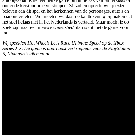
autootjes dan is het een leuke game om in de zak van Sinterklaas of
onder de kerstboom te verstoppen. Zij zullen oprecht wel plezier
beleven aan dit spel en het herkennen van de personages, auto’s en
baanonderdelen. Wel moeten we daar de kanttekening bij maken dat
het spel helaas niet in het Nederlands is vertaald. Maar mocht je op
zoek zijn naar een nieuwe
Unleashed
, dan is dit niet de game voor
jou.
Wij speelden Hot Wheels Let’s Race Ultimate Speed op de Xbox
Series X|S. De game is daarnaast verkrijgbaar voor de PlayStation
5, Nintendo Switch en pc.