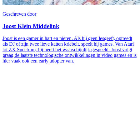
Geschreven door
Joost Klein Middelink
Joost is een gamer in hart en nieren. Als hij geen lesgeeft, optreedt
als DJ of zijn twee lieve katten kriebelt, speelt hij games. Van Atari
tot ZX Spectrum, hij heeft het waarschijnlijk gespeeld. Joost volgt
graag de laatste technologische ontwikkelingen in video games en is
hier vaak ook een early adopter van.