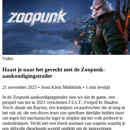
Video
Haast je naar het gevecht met de Zoopunk-
aankondigingstrailer
21 november 2025
•
Joost Klein Middelink
•
1 min leestijd
In de
Zoopunk
-aankondigingstrailer zien we dat de game, een
prequel van het in 2021 verschenen
F.I.S.T.: Forged In Shadow
Torch
, draait om Rayton, een konijnen zwaardvechter die al lang in
het vak zit, die een divers team van speelbare dierlijke helden inzet
om tegen het mechanische leger te strijden dat het volk probeert te
onderdrukken. Vecht met een breed arsenaal van wapens waarbij je
een stijlvolle dieselpunk-wereld ontdekt om de langverloren