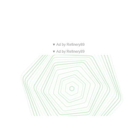
▼ Ad by Refinery89
▼ Ad by Refinery89