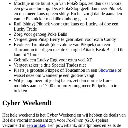
Mocht je in de buurt zijn van PokéStops, zet dan daar vooral
een gewone lure op. Deze PokéStop geeft dan meer Pikipek
en dus meer kans op een shiny. En het zorgt dat de aantallen
van je Picknicker medaille omhoog gaan.
Ruil (shiny) Pikipek voor extra kans op Lucky, of doe een
Lucky Trade
Zorg voor genoeg Poké Balls
Vergeet geen Pinap Berry te gebruiken voor extra Candy
Evolueer Trumbeak (de evolutie van Pikipek) om een
Toucannon te krijgen met de Charged Attack Beak Blast. Dit
kan tot 21 uur
Gebruik een Lucky Egg voor extra veel XP
Vergeet zeker je drie Special Trades niet
Plaats je grootste Pikipek of Toucannon in een
Showcase
of
wissel deze om wanneer je een grotere vangt
Wil je nog meer uit je dag halen, zet dan normale Lure
modules aan na 17.00 uur om zo nog meer Pikipek aan te
trekken
Cyber Weekend!
Het hele weekend is het Cyber Weekend en wij hebben de deals van
Bol die vooral interessant zijn voor
Pokémon (GO)
-spelers
verzameld in
een artikel
. Een powerbank, smartphones en zelfs de