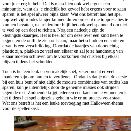
voor je er erg in hebt. Dat is misschien ook wel ergens een
minpuntje, want als je eindelijk het gevoel hebt ergens voor te gaan
sparen, is het spel alweer bijna klaar. Wat ons betreft had het spel
nog wel vijf rondes langer kunnen duren om echt die topprestaties te
kunnen bevatten, maar hierdoor blijft het ook wel spannend om niet
te veel op een doel te richten. Nog een nadeeltje zijn de
kledingstukkaartjes. Het is heel tof om deze over een kind heen te
leggen en de outfit te zien ontstaan, maar het schudden en sorteren
ervan is een verschrikking. Doordat de kaartjes van doorzichtig
plastic zijn, plakken ze veel aan elkaar en zal je ze handmatig van
elkaar moeten schuiven om te voorkomen dat clusters bij elkaar
blijven tijdens het schudden.
Toch is het een leuk en vermakelijk spel, zeker omdat er veel
manieren zijn om punten te verdienen. Ondanks dat je niet de eerste
bij een huis bent of niet altijd de mooiste combinaties van outfits kan
sparen, kun je uiteindelijk door de geheime missies ook strijden
tegen de rest. Zodoende krijgt iedereen een kans om te winnen en is
het tijdens het spel enigszins geheim wie er nu precies voor staat.
Wat ons betreft is het een leuke toevoeging met Halloween-thema
voor de spellenkast.