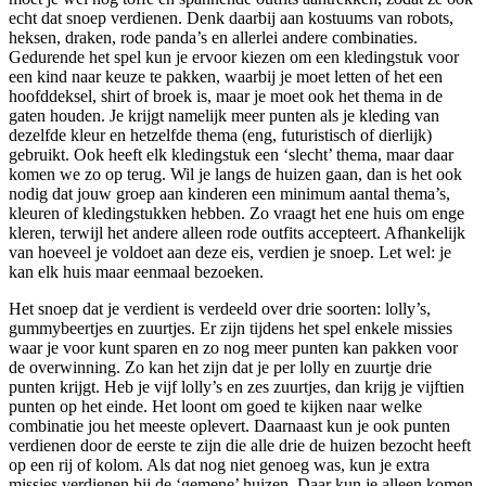
echt dat snoep verdienen. Denk daarbij aan kostuums van robots,
heksen, draken, rode panda’s en allerlei andere combinaties.
Gedurende het spel kun je ervoor kiezen om een kledingstuk voor
een kind naar keuze te pakken, waarbij je moet letten of het een
hoofddeksel, shirt of broek is, maar je moet ook het thema in de
gaten houden. Je krijgt namelijk meer punten als je kleding van
dezelfde kleur en hetzelfde thema (eng, futuristisch of dierlijk)
gebruikt. Ook heeft elk kledingstuk een ‘slecht’ thema, maar daar
komen we zo op terug. Wil je langs de huizen gaan, dan is het ook
nodig dat jouw groep aan kinderen een minimum aantal thema’s,
kleuren of kledingstukken hebben. Zo vraagt het ene huis om enge
kleren, terwijl het andere alleen rode outfits accepteert. Afhankelijk
van hoeveel je voldoet aan deze eis, verdien je snoep. Let wel: je
kan elk huis maar eenmaal bezoeken.
Het snoep dat je verdient is verdeeld over drie soorten: lolly’s,
gummybeertjes en zuurtjes. Er zijn tijdens het spel enkele missies
waar je voor kunt sparen en zo nog meer punten kan pakken voor
de overwinning. Zo kan het zijn dat je per lolly en zuurtje drie
punten krijgt. Heb je vijf lolly’s en zes zuurtjes, dan krijg je vijftien
punten op het einde. Het loont om goed te kijken naar welke
combinatie jou het meeste oplevert. Daarnaast kun je ook punten
verdienen door de eerste te zijn die alle drie de huizen bezocht heeft
op een rij of kolom. Als dat nog niet genoeg was, kun je extra
missies verdienen bij de ‘gemene’ huizen. Daar kun je alleen komen