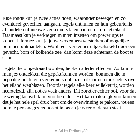
Elke ronde kun je twee acties doen, waaronder bewegen en zo
eventueel gevechten aangaan, tegels onthullen en hun gebeurtenis
afhandelen of nieuwe verkenners laten aanmeren op het eiland.
Daarnaast kun je verkregen munten inzetten om power-ups te
kopen. Hiermee kun je jouw verkenners versterken of mogelijke
bommen ontmantelen. Wordt een verkenner uitgeschakeld door een
gevecht, bom of kolkende zee, dan komt deze achteraan de boot te
staan.
Tegels die omgedraaid worden, hebben allerlei effecten. Zo kun je
muntjes ontdekken die gepakt kunnen worden, bommen die in
bepaalde richtingen verkenners opblazen of stormen die spelers over
het eiland wegblazen. Doordat tegels elke keer willekeurig worden
neergelegd, zijn potjes vaak anders. Dit zorgt er echter ook voor dat
je weinig tactisch kunt voorbereiden. Het kan makkelijk voorkomen
dat je het hele spel druk bent om de overwinning te pakken, tot een
bom je personages reduceert tot as en je weer onderaan staat.
▼ Ad by Refinery89