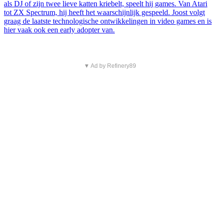
als DJ of zijn twee lieve katten kriebelt, speelt hij games. Van Atari
tot ZX Spectrum, hij heeft het waarschijnlijk gespeeld. Joost volgt
graag de laatste technologische ontwikkelingen in video games en is
hier vaak ook een early adopter van.
▼ Ad by Refinery89