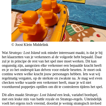
© Joost Klein Middelink
Wat
Stratego: Lost Island
ook minder interessant maakt, is dat je bij
het klaarzetten van je verkenners al de volgorde hebt bepaald. Daar
zul je in principe de rest van het spel mee moet werken. Dit kan
ongunstig zijn, aangezien elke verkenner een bepaalde kracht heeft
en je zo het onderspit kan delven voor enkele beurten. Je moet ook
continu weten welke kracht jouw personages hebben. Iets wat wij
regelmatig vergaten, op de sterkste en zwakste na. Je mag wel even
checken welke waarde een verkenner heeft, maar je wil niet
voortdurend poppetjes optillen om dit te controleren tijdens het spel.
Dit alles maakt
Stratego: Lost Island
een leuk, variabel bordspel,
met een leuke mix van battle royale en Stratego-regels. Uiteindelijk
voelt het ergens toch vreemd, doordat je weinig strategisch invloed