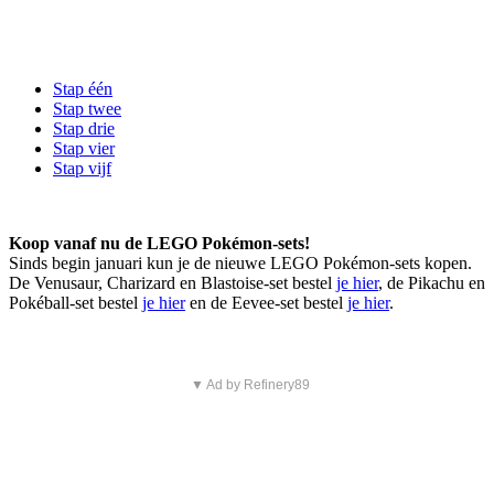
Stap één
Stap twee
Stap drie
Stap vier
Stap vijf
Koop vanaf nu de LEGO Pokémon-sets!
Sinds begin januari kun je de nieuwe LEGO Pokémon-sets kopen.
De Venusaur, Charizard en Blastoise-set bestel
je hier
, de Pikachu en
Pokéball-set bestel
je hier
en de Eevee-set bestel
je hier
.
▼ Ad by Refinery89