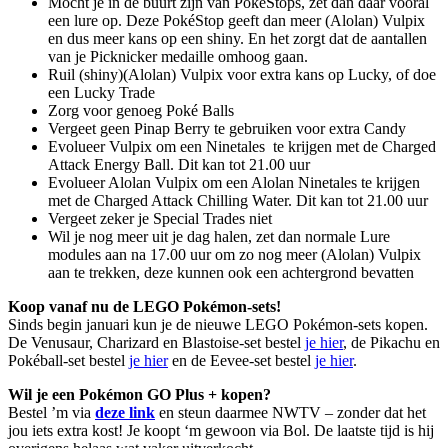
Mocht je in de buurt zijn van PokéStops, zet dan daar vooral
een lure op. Deze PokéStop geeft dan meer (Alolan) Vulpix
en dus meer kans op een shiny. En het zorgt dat de aantallen
van je Picknicker medaille omhoog gaan.
Ruil (shiny)(Alolan) Vulpix voor extra kans op Lucky, of doe
een Lucky Trade
Zorg voor genoeg Poké Balls
Vergeet geen Pinap Berry te gebruiken voor extra Candy
Evolueer Vulpix om een Ninetales te krijgen met de Charged
Attack Energy Ball. Dit kan tot 21.00 uur
Evolueer Alolan Vulpix om een Alolan Ninetales te krijgen
met de Charged Attack Chilling Water. Dit kan tot 21.00 uur
Vergeet zeker je Special Trades niet
Wil je nog meer uit je dag halen, zet dan normale Lure
modules aan na 17.00 uur om zo nog meer (Alolan) Vulpix
aan te trekken, deze kunnen ook een achtergrond bevatten
Koop vanaf nu de LEGO Pokémon-sets!
Sinds begin januari kun je de nieuwe LEGO Pokémon-sets kopen.
De Venusaur, Charizard en Blastoise-set bestel
je hier
, de Pikachu en
Pokéball-set bestel
je hier
en de Eevee-set bestel
je hier
.
Wil je een Pokémon GO Plus + kopen?
Bestel ’m via
deze link
en steun daarmee NWTV – zonder dat het
jou iets extra kost! Je koopt ‘m gewoon via Bol. De laatste tijd is hij