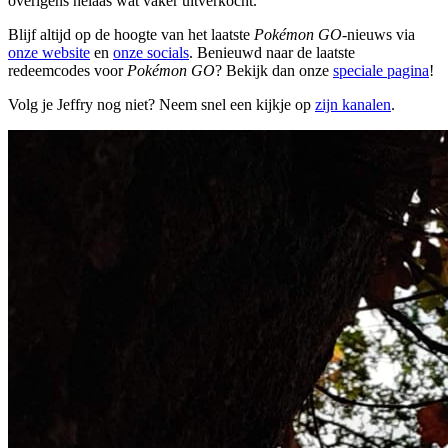
overigens helaas wat vaker uitverkocht.
Blijf altijd op de hoogte van het laatste
Pokémon GO
-nieuws via
onze website
en
onze socials
. Benieuwd naar de laatste
redeemcodes voor
Pokémon GO
? Bekijk dan onze
speciale pagina
!
Volg je Jeffry nog niet? Neem snel een kijkje op
zijn kanalen
.