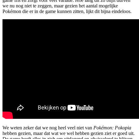
game fris en zorgt voor veel variatie. Hoe lang dit zo blijft durven
we nu nog niet te zeggen, maar gezien het aantal mogelijke
Pokémon die er in de game kunnen zitten, lijkt dit bijna eindeloos.
We weten zeker dat we nog heel veel niet van
Pokémon: Pokopia
hebben gezien, maar dat wat we wel hebben gezien ziet er goed uit.
De game heeft alles in zich om uitdagend en afwisselend te blijven.