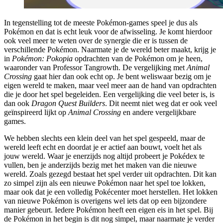
In tegenstelling tot de meeste Pokémon-games speel je dus als
Pokémon en dat is echt leuk voor de afwisseling. Je komt hierdoor
ook veel meer te weten over de synergie die er is tussen de
verschillende Pokémon. Naarmate je de wereld beter maakt, krijg je
in
Pokémon: Pokopia
opdrachten van de Pokémon om je heen,
waaronder van Professor Tangrowth. De vergelijking met
Animal
Crossing
gaat hier dan ook echt op. Je bent weliswaar bezig om je
eigen wereld te maken, maar veel meer aan de hand van opdrachten
die je door het spel begeleiden. Een vergelijking die veel beter is, is
dan ook
Dragon Quest Builders
. Dit neemt niet weg dat er ook veel
geïnspireerd lijkt op
Animal Crossing
en andere vergelijkbare
games.
We hebben slechts een klein deel van het spel gespeeld, maar de
wereld leeft echt en doordat je er actief aan bouwt, voelt het als
jouw wereld. Waar je enerzijds nog altijd probeert je Pokédex te
vullen, ben je anderzijds bezig met het maken van die nieuwe
wereld. Zoals gezegd bestaat het spel verder uit opdrachten. Dit kan
zo simpel zijn als een nieuwe Pokémon naar het spel toe lokken,
maar ook dat je een volledig Pokécenter moet herstellen. Het lokken
van nieuwe Pokémon is overigens wel iets dat op een bijzondere
manier gebeurt. Iedere Pokémon heeft een eigen eis in het spel. Bij
de Pokémon in het begin is dit nog simpel, maar naarmate je verder