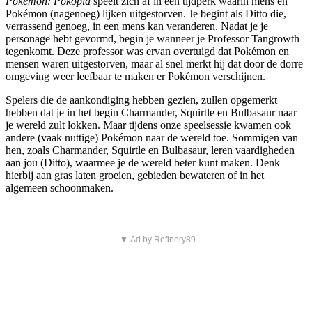
Pokémon: Pokopia
speelt zich af in een tijdperk waarin mens en
Pokémon (nagenoeg) lijken uitgestorven. Je begint als Ditto die,
verrassend genoeg, in een mens kan veranderen. Nadat je je
personage hebt gevormd, begin je wanneer je Professor Tangrowth
tegenkomt. Deze professor was ervan overtuigd dat Pokémon en
mensen waren uitgestorven, maar al snel merkt hij dat door de dorre
omgeving weer leefbaar te maken er Pokémon verschijnen.
Spelers die de aankondiging hebben gezien, zullen opgemerkt
hebben dat je in het begin Charmander, Squirtle en Bulbasaur naar
je wereld zult lokken. Maar tijdens onze speelsessie kwamen ook
andere (vaak nuttige) Pokémon naar de wereld toe. Sommigen van
hen, zoals Charmander, Squirtle en Bulbasaur, leren vaardigheden
aan jou (Ditto), waarmee je de wereld beter kunt maken. Denk
hierbij aan gras laten groeien, gebieden bewateren of in het
algemeen schoonmaken.
▼ Ad by Refinery89