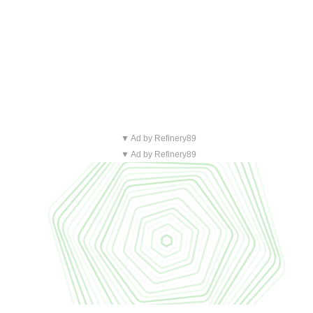
▼ Ad by Refinery89
▼ Ad by Refinery89