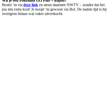
Wil je een Pokémon GO Plus + kopen?
Bestel ’m via
deze link
en steun daarmee NWTV – zonder dat het
jou iets extra kost! Je koopt ‘m gewoon via Bol. De laatste tijd is hij
overigens helaas wat vaker uitverkocht.