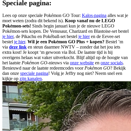
Speciale pagina:
Lees op onze speciale Pokémon GO Tour:
Kalos-pagina
alles wat je
moet weten (zodra dit bekend is).
Koop vanaf nu de LEGO
Pokémon-sets!
Sinds begin januari kun je de nieuwe LEGO
Pokémon-sets kopen. De Venusaur, Charizard en Blastoise-set bestel
je hier
, de Pikachu en Pokéball-set bestel
je hier
en de Eevee-set
bestel
je hier
.
Wil je een Pokémon GO Plus + kopen?
Bestel ’m
via
deze link
en steun daarmee NWTV – zonder dat het jou iets
extra kost! Je koopt ‘m gewoon via Bol. De laatste tijd is hij
overigens helaas wat vaker uitverkocht.
Blijf altijd op de hoogte van
het laatste
Pokémon GO
-nieuws via
onze website
en
onze socials
.
Benieuwd naar de laatste redeemcodes voor
Pokémon GO
? Bekijk
dan onze
speciale pagina
!
Volg je Jeffry nog niet? Neem snel een
kijkje op
zijn kanalen
.