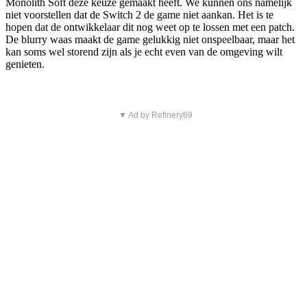
Monolith Soft deze keuze gemaakt heeft. We kunnen ons namelijk
niet voorstellen dat de Switch 2 de game niet aankan. Het is te
hopen dat de ontwikkelaar dit nog weet op te lossen met een patch.
De blurry waas maakt de game gelukkig niet onspeelbaar, maar het
kan soms wel storend zijn als je echt even van de omgeving wilt
genieten.
▼ Ad by Refinery89