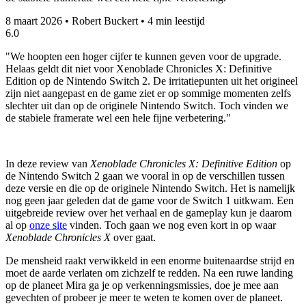
8 maart 2026
•
Robert Buckert
•
4 min leestijd
6.0
"We hoopten een hoger cijfer te kunnen geven voor de upgrade.
Helaas geldt dit niet voor Xenoblade Chronicles X: Definitive
Edition op de Nintendo Switch 2. De irritatiepunten uit het origineel
zijn niet aangepast en de game ziet er op sommige momenten zelfs
slechter uit dan op de originele Nintendo Switch. Toch vinden we
de stabiele framerate wel een hele fijne verbetering."
In deze review van
Xenoblade Chronicles X: Definitive Edition
op
de Nintendo Switch 2 gaan we vooral in op de verschillen tussen
deze versie en die op de originele Nintendo Switch. Het is namelijk
nog geen jaar geleden dat de game voor de Switch 1 uitkwam. Een
uitgebreide review over het verhaal en de gameplay kun je daarom
al op
onze site
vinden. Toch gaan we nog even kort in op waar
Xenoblade Chronicles X
over gaat.
De mensheid raakt verwikkeld in een enorme buitenaardse strijd en
moet de aarde verlaten om zichzelf te redden. Na een ruwe landing
op de planeet Mira ga je op verkenningsmissies, doe je mee aan
gevechten of probeer je meer te weten te komen over de planeet.