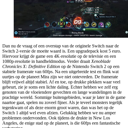
Dan nu de vraag of een overstap van de originele Switch naar de
Switch 2-versie de moeite waard is. Een upgradepack kost 5 euro.
Hiervoor krijgt de game een 4K-resolutie op de televisie en een
1080p-resolutie in handheldmodus. Verder draait
Xenoblade
Chronicles X: Definitive Edition
op de Nintendo Switch 2 op een
stabiele framerate van 60fps. Na een uitgebreide test en flink wat
uurtjes op de planeet Mira zijn we niet ontevreden. De framerate
blijft vrijwel altijd stabiel. Af en toe, op drukke plekken waar veel
gebeurt, zie je soms een lichte daling. Echter hebben we zelf erg
genoten van de vloeiendere gevechten en lange wandelingen in de
prachtige wereld. Sommige buitengebieden, waar je later in de game
naartoe gaat, spelen nu zoveel fijner. Als je teveel monsters tegelijk
tegenkwam of als deze enorm groot waren, dan was het op de
Switch 1 altijd wel even afzien. Gelukkig hebben we nu amper
problemen ondervonden. Ook tijdens de drukte in New Los
Angeles, de enige stad op de planeet, is die 60fps een fantastische