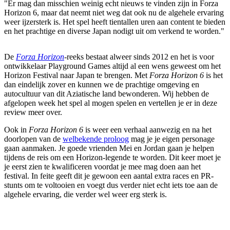
"Er mag dan misschien weinig echt nieuws te vinden zijn in Forza
Horizon 6, maar dat neemt niet weg dat ook nu de algehele ervaring
weer ijzersterk is. Het spel heeft tientallen uren aan content te bieden
en het prachtige en diverse Japan nodigt uit om verkend te worden."
De
Forza Horizon
-reeks bestaat alweer sinds 2012 en het is voor
ontwikkelaar Playground Games altijd al een wens geweest om het
Horizon Festival naar Japan te brengen. Met
Forza Horizon 6
is het
dan eindelijk zover en kunnen we de prachtige omgeving en
autocultuur van dit Aziatische land bewonderen. Wij hebben de
afgelopen week het spel al mogen spelen en vertellen je er in deze
review meer over.
Ook in
Forza Horizon 6
is weer een verhaal aanwezig en na het
doorlopen van de
welbekende proloog
mag je je eigen personage
gaan aanmaken. Je goede vrienden Mei en Jordan gaan je helpen
tijdens de reis om een Horizon-legende te worden. Dit keer moet je
je eerst zien te kwalificeren voordat je mee mag doen aan het
festival. In feite geeft dit je gewoon een aantal extra races en PR-
stunts om te voltooien en voegt dus verder niet echt iets toe aan de
algehele ervaring, die verder wel weer erg sterk is.