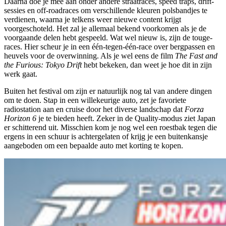
Daarna doe je mee aan onder andere straatraces, speed traps, drift-
sessies en off-roadraces om verschillende kleuren polsbandjes te
verdienen, waarna je telkens weer nieuwe content krijgt
voorgeschoteld. Het zal je allemaal bekend voorkomen als je de
voorgaande delen hebt gespeeld. Wat wel nieuw is, zijn de touge-
races. Hier scheur je in een één-tegen-één-race over bergpassen en
heuvels voor de overwinning. Als je wel eens de film
The Fast and
the Furious: Tokyo Drift
hebt bekeken, dan weet je hoe dit in zijn
werk gaat.
Buiten het festival om zijn er natuurlijk nog tal van andere dingen
om te doen. Stap in een willekeurige auto, zet je favoriete
radiostation aan en cruise door het diverse landschap dat
Forza
Horizon 6
je te bieden heeft. Zeker in de Quality-modus ziet Japan
er schitterend uit. Misschien kom je nog wel een roestbak tegen die
ergens in een schuur is achtergelaten of krijg je een buitenkansje
aangeboden om een bepaalde auto met korting te kopen.