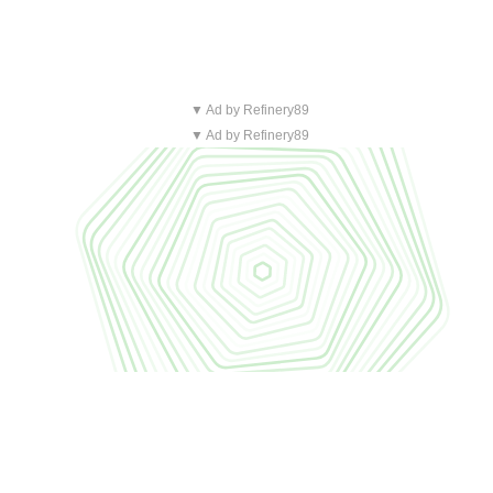
▼ Ad by Refinery89
▼ Ad by Refinery89