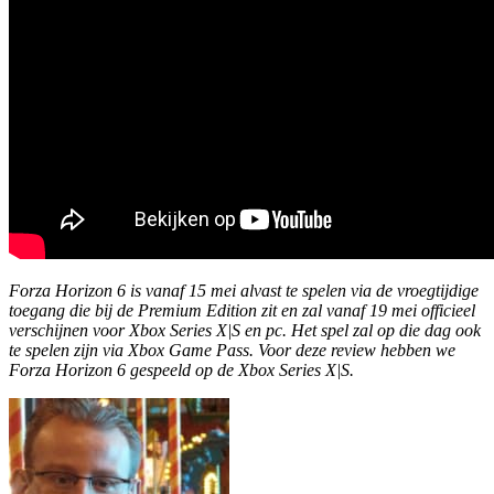
Forza Horizon 6 is vanaf 15 mei alvast te spelen via de vroegtijdige
toegang die bij de Premium Edition zit en zal vanaf 19 mei officieel
verschijnen voor Xbox Series X|S en pc. Het spel zal op die dag ook
te spelen zijn via Xbox Game Pass. Voor deze review hebben we
Forza Horizon 6 gespeeld op de Xbox Series X|S.