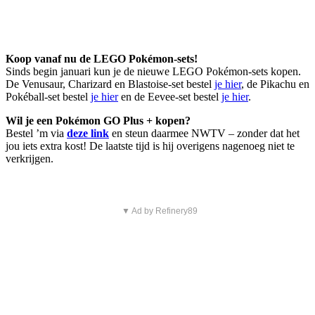
Koop vanaf nu de LEGO Pokémon-sets!
Sinds begin januari kun je de nieuwe LEGO Pokémon-sets kopen.
De Venusaur, Charizard en Blastoise-set bestel
je hier
, de Pikachu en
Pokéball-set bestel
je hier
en de Eevee-set bestel
je hier
.
Wil je een Pokémon GO Plus + kopen?
Bestel ’m via
deze link
en steun daarmee NWTV – zonder dat het
jou iets extra kost! De laatste tijd is hij overigens nagenoeg niet te
verkrijgen.
▼ Ad by Refinery89