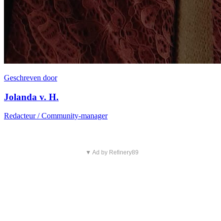
Geschreven door
Jolanda v. H.
Redacteur / Community-manager
▼ Ad by Refinery89