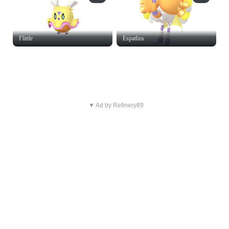
Flittle
Espathra
▼ Ad by Refinery89