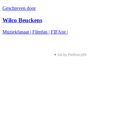
Geschreven door
Wilco Beuckens
Muziekfanaat | Filmfan | FIFAist |
▼ Ad by Refinery89