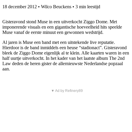
18 december 2012
•
Wilco Beuckens
•
3 min leestijd
Gisteravond stond Muse in een uitverkocht Ziggo Dome. Met
imponerende visuals en een gigantische hoeveelheid hits speelde
Muse vanaf de eerste minuut een gewonnen wedstrijd.
Al jaren is Muse een band met een uitstekende live reputatie.
Hierdoor is de band inmiddels een heuse “stadionact”. Gisteravond
bleek de Ziggo Dome eigenlijk al te klein. Alle kaarten waren in een
half uurtje uitverkocht. In het kader van het laatste album The 2nd
Law deden de heren gister de allernieuwste Nederlandse popzaal
aan.
▼ Ad by Refinery89