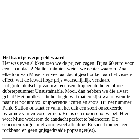
Het kaartje is zijn geld waard
Het was even slikken toen we de prijzen zagen. Bijna 60 euro voor
een staanplaats! Na tien minuten weten we echter waarom. Zoals
elke tour van Muse is er veel aandacht geschonken aan het visuele
effect, wat de ietwat hoge prijs waarschijnlijk verklaard.
Tot grote blijdschap van uw recensent trappen de heren af met
dubstepnummer Unsustainable. Mooi, dan hebben we die alvast
gehad! Het publiek is in het begin wat mat en kijkt wat onwennig
naar het podium vol knipperende lichten en spots. Bij het nummer
Panic Station ontstaat er vanuit het dak een soort omgekeerde
pyramide van videoschermen. Het is een mooi schouwspel. Hier
weet Muse wederom de aandacht perfect te balanceren. De
schermen zorgen niet voor teveel afleiding. Er speelt immers een
rockband en geen grijsgedraaide popzanger(es).