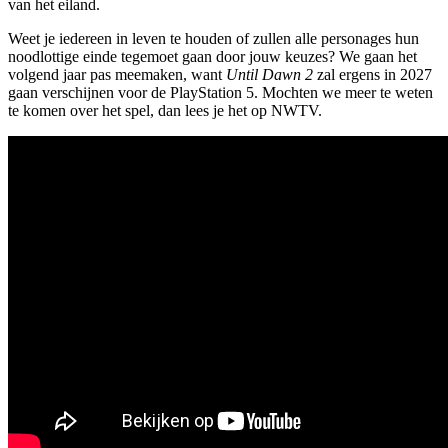
van het eiland.
Weet je iedereen in leven te houden of zullen alle personages hun
noodlottige einde tegemoet gaan door jouw keuzes? We gaan het
volgend jaar pas meemaken, want
Until Dawn 2
zal ergens in 2027
gaan verschijnen voor de PlayStation 5. Mochten we meer te weten
te komen over het spel, dan lees je het op NWTV.