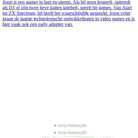
Joost is een gamer in hart en nieren. Als hij geen lesgeeft, optreedt
als DJ of zijn twee lieve katten kriebelt, speelt hij games. Van Atari
tot ZX Spectrum, hij heeft het waarschijnlijk gespeeld. Joost volgt
graag de laatste technologische ontwikkelingen in video games en is
hier vaak ook een early adopter van.
▼ Ad by Refinery89
▼ Ad by Refinery89