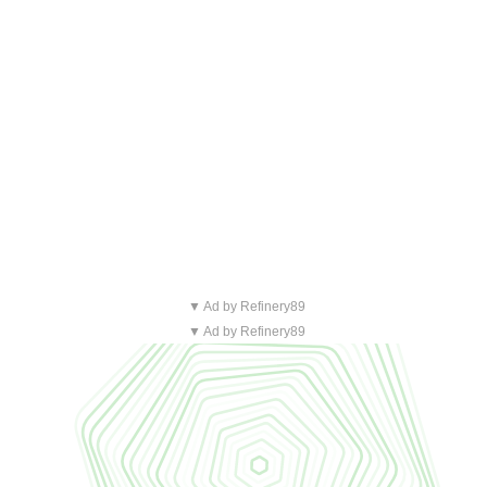
▼ Ad by Refinery89
▼ Ad by Refinery89