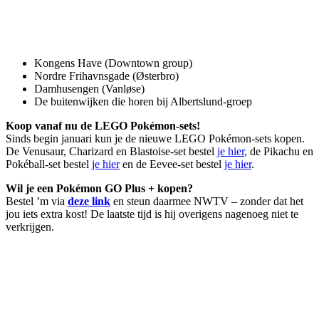
Kongens Have (Downtown group)
Nordre Frihavnsgade (Østerbro)
Damhusengen (Vanløse)
De buitenwijken die horen bij Albertslund-groep
Koop vanaf nu de LEGO Pokémon-sets!
Sinds begin januari kun je de nieuwe LEGO Pokémon-sets kopen.
De Venusaur, Charizard en Blastoise-set bestel
je hier
, de Pikachu en
Pokéball-set bestel
je hier
en de Eevee-set bestel
je hier
.
Wil je een Pokémon GO Plus + kopen?
Bestel ’m via
deze link
en steun daarmee NWTV – zonder dat het
jou iets extra kost! De laatste tijd is hij overigens nagenoeg niet te
verkrijgen.