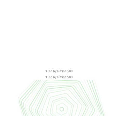
▼ Ad by Refinery89
▼ Ad by Refinery89