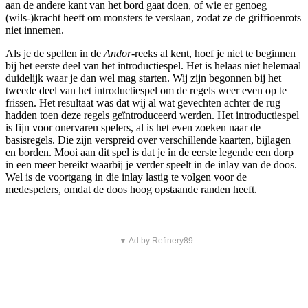
aan de andere kant van het bord gaat doen, of wie er genoeg
(wils-)kracht heeft om monsters te verslaan, zodat ze de griffioenrots
niet innemen.
Als je de spellen in de
Andor-
reeks al kent, hoef je niet te beginnen
bij het eerste deel van het introductiespel. Het is helaas niet helemaal
duidelijk waar je dan wel mag starten. Wij zijn begonnen bij het
tweede deel van het introductiespel om de regels weer even op te
frissen. Het resultaat was dat wij al wat gevechten achter de rug
hadden toen deze regels geïntroduceerd werden. Het introductiespel
is fijn voor onervaren spelers, al is het even zoeken naar de
basisregels. Die zijn verspreid over verschillende kaarten, bijlagen
en borden. Mooi aan dit spel is dat je in de eerste legende een dorp
in een meer bereikt waarbij je verder speelt in de inlay van de doos.
Wel is de voortgang in die inlay lastig te volgen voor de
medespelers, omdat de doos hoog opstaande randen heeft.
▼ Ad by Refinery89