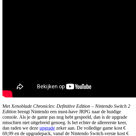
Met
Xenoblade Chronicles: Definitive Edition – Nintendo Switch 2
Edition
brengt Nintendo een must-have JRPG naar de huidige
console. Als je de game pas nog hebt gespeeld, dan is de upgrade
misschien niet uitgebreid genoeg. Is het echter de allereerste keer,
dan raden we deze
upgrade
zeker aan. De volledige game kost €
69,99 en de upgradepack, vanaf de Nintendo Switch-versie kost €