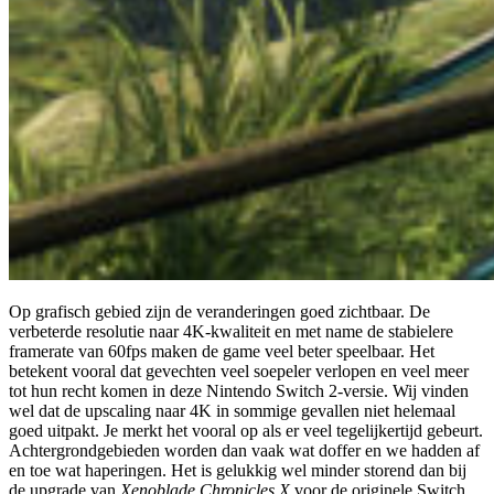
Op grafisch gebied zijn de veranderingen goed zichtbaar. De
verbeterde resolutie naar 4K-kwaliteit en met name de stabielere
framerate van 60fps maken de game veel beter speelbaar. Het
betekent vooral dat gevechten veel soepeler verlopen en veel meer
tot hun recht komen in deze Nintendo Switch 2-versie. Wij vinden
wel dat de upscaling naar 4K in sommige gevallen niet helemaal
goed uitpakt. Je merkt het vooral op als er veel tegelijkertijd gebeurt.
Achtergrondgebieden worden dan vaak wat doffer en we hadden af
en toe wat haperingen. Het is gelukkig wel minder storend dan bij
de upgrade van
Xenoblade Chronicles X
voor de originele Switch.