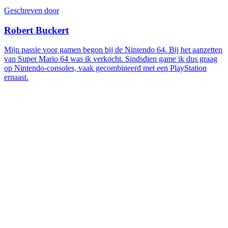
Geschreven door
Robert Buckert
Mijn passie voor gamen begon bij de Nintendo 64. Bij het aanzetten
van Super Mario 64 was ik verkocht. Sindsdien game ik dus graag
op Nintendo-consoles, vaak gecombineerd met een PlayStation
ernaast.