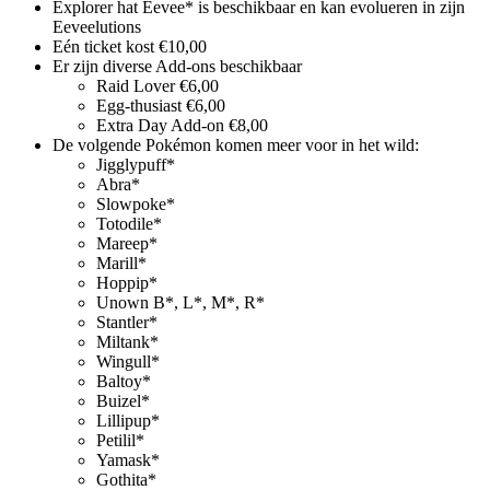
Explorer hat Eevee* is beschikbaar en kan evolueren in zijn
Eeveelutions
Eén ticket kost €10,00
Er zijn diverse Add-ons beschikbaar
Raid Lover €6,00
Egg-thusiast €6,00
Extra Day Add-on €8,00
De volgende Pokémon komen meer voor in het wild:
Jigglypuff*
Abra*
Slowpoke*
Totodile*
Mareep*
Marill*
Hoppip*
Unown B*, L*, M*, R*
Stantler*
Miltank*
Wingull*
Baltoy*
Buizel*
Lillipup*
Petilil*
Yamask*
Gothita*