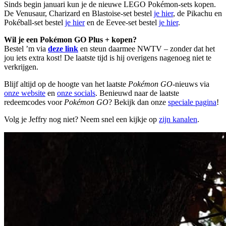
Sinds begin januari kun je de nieuwe LEGO Pokémon-sets kopen.
De Venusaur, Charizard en Blastoise-set bestel
je hier
, de Pikachu en
Pokéball-set bestel
je hier
en de Eevee-set bestel
je hier
.
Wil je een Pokémon GO Plus + kopen?
Bestel ’m via
deze link
en steun daarmee NWTV – zonder dat het
jou iets extra kost! De laatste tijd is hij overigens nagenoeg niet te
verkrijgen.
Blijf altijd op de hoogte van het laatste
Pokémon GO
-nieuws via
onze website
en
onze socials
. Benieuwd naar de laatste
redeemcodes voor
Pokémon GO
? Bekijk dan onze
speciale pagina
!
Volg je Jeffry nog niet? Neem snel een kijkje op
zijn kanalen
.