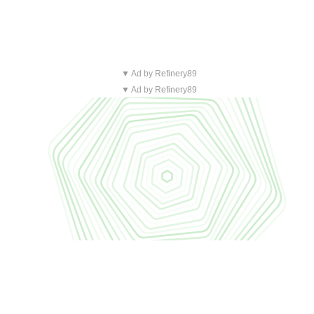
▼ Ad by Refinery89
▼ Ad by Refinery89