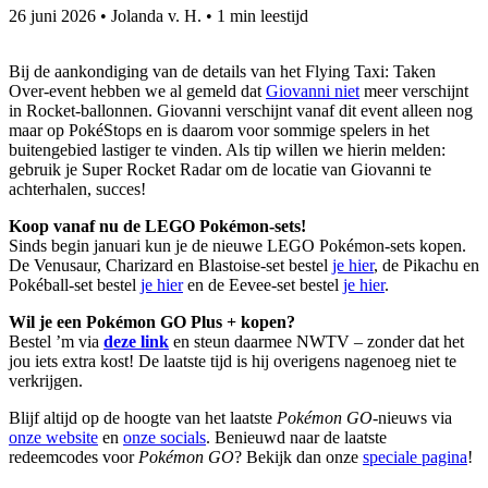
26 juni 2026
•
Jolanda v. H.
•
1 min leestijd
Bij de aankondiging van de details van het Flying Taxi: Taken
Over-event hebben we al gemeld dat
Giovanni niet
meer verschijnt
in Rocket-ballonnen. Giovanni verschijnt vanaf dit event alleen nog
maar op PokéStops en is daarom voor sommige spelers in het
buitengebied lastiger te vinden. Als tip willen we hierin melden:
gebruik je Super Rocket Radar om de locatie van Giovanni te
achterhalen, succes!
Koop vanaf nu de LEGO Pokémon-sets!
Sinds begin januari kun je de nieuwe LEGO Pokémon-sets kopen.
De Venusaur, Charizard en Blastoise-set bestel
je hier
, de Pikachu en
Pokéball-set bestel
je hier
en de Eevee-set bestel
je hier
.
Wil je een Pokémon GO Plus + kopen?
Bestel ’m via
deze link
en steun daarmee NWTV – zonder dat het
jou iets extra kost! De laatste tijd is hij overigens nagenoeg niet te
verkrijgen.
Blijf altijd op de hoogte van het laatste
Pokémon GO
-nieuws via
onze website
en
onze socials
. Benieuwd naar de laatste
redeemcodes voor
Pokémon GO
? Bekijk dan onze
speciale pagina
!