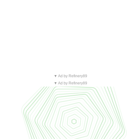
▼ Ad by Refinery89
▼ Ad by Refinery89