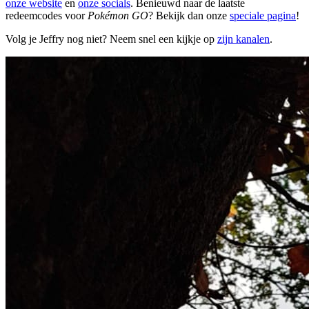
onze website
en
onze socials
. Benieuwd naar de laatste
redeemcodes voor
Pokémon GO
? Bekijk dan onze
speciale pagina
!
Volg je Jeffry nog niet? Neem snel een kijkje op
zijn kanalen
.