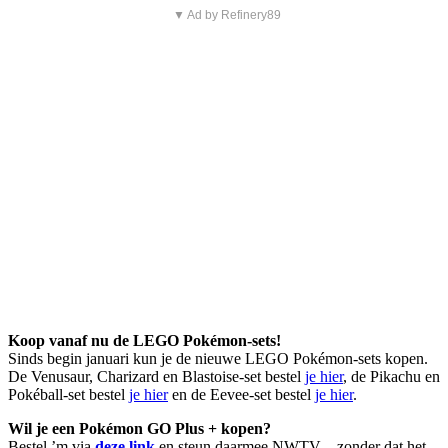
▼ Ad by Refinery89
Koop vanaf nu de LEGO Pokémon-sets!
Sinds begin januari kun je de nieuwe LEGO Pokémon-sets kopen.
De Venusaur, Charizard en Blastoise-set bestel
je hier
, de Pikachu en
Pokéball-set bestel
je hier
en de Eevee-set bestel
je hier
.
Wil je een Pokémon GO Plus + kopen?
Bestel ’m via
deze link
en steun daarmee NWTV – zonder dat het