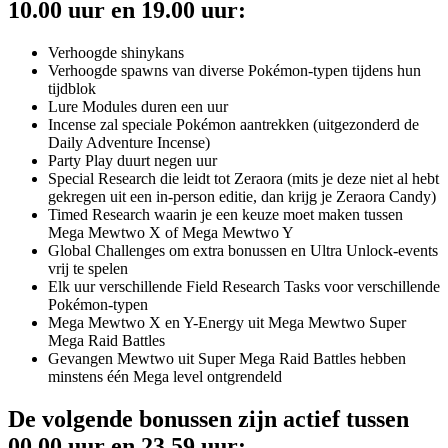
10.00 uur en 19.00 uur:
Verhoogde shinykans
Verhoogde spawns van diverse Pokémon-typen tijdens hun
tijdblok
Lure Modules duren een uur
Incense zal speciale Pokémon aantrekken (uitgezonderd de
Daily Adventure Incense)
Party Play duurt negen uur
Special Research die leidt tot Zeraora (mits je deze niet al hebt
gekregen uit een in-person editie, dan krijg je Zeraora Candy)
Timed Research waarin je een keuze moet maken tussen
Mega Mewtwo X of Mega Mewtwo Y
Global Challenges om extra bonussen en Ultra Unlock-events
vrij te spelen
Elk uur verschillende Field Research Tasks voor verschillende
Pokémon-typen
Mega Mewtwo X en Y-Energy uit Mega Mewtwo Super
Mega Raid Battles
Gevangen Mewtwo uit Super Mega Raid Battles hebben
minstens één Mega level ontgrendeld
De volgende bonussen zijn actief tussen
00.00 uur en 23.59 uur: