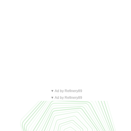
▼ Ad by Refinery89
▼ Ad by Refinery89