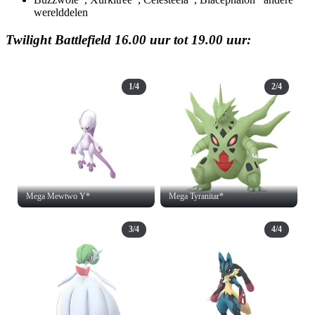
werelddelen
Twilight Battlefield 16.00 uur tot 19.00 uur:
1/4
2/4
Mega Mewtwo Y*
Mega Tyranitar*
3/4
4/4