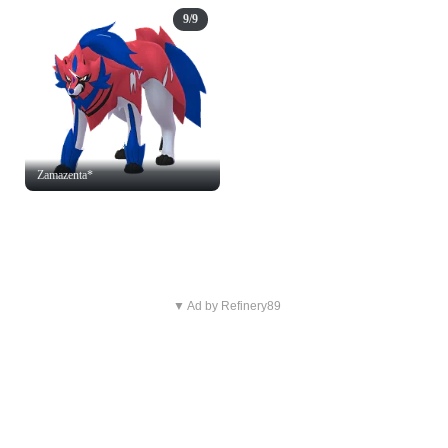
9/9
Zamazenta*
▼ Ad by Refinery89