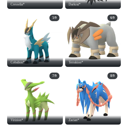
Cresselia*
Darkrai*
5/9
6/9
Cobalion*
Terrakion*
7/9
8/9
Virizion*
Zacian*