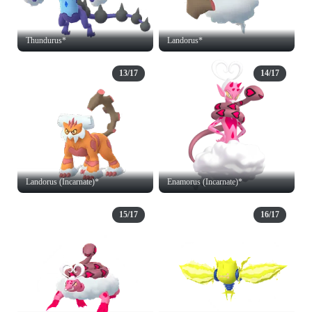
Thundurus*
Landorus*
13/17
14/17
Landorus (Incarnate)*
Enamorus (Incarnate)*
15/17
16/17