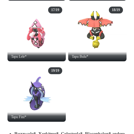
17/19
18/19
Tapu Lele*
Tapu Bulu*
19/19
Tapu Fini*
Buzzwole*, Xurkitree*, Celesteela*, Blacephalon* andere