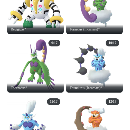
Regigigas*
Tornadus (Incarnate)*
9/17
10/17
Thornadus*
Thundurus (Incarnate)*
11/17
12/17