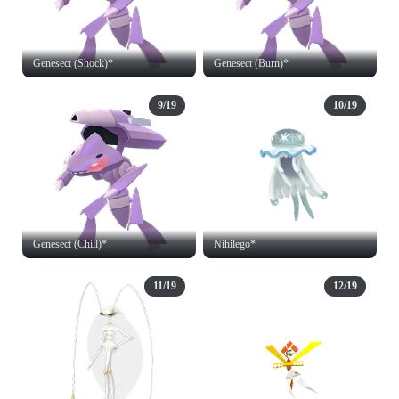
Genesect (Shock)*
Genesect (Burn)*
9/19
10/19
Genesect (Chill)*
Nihilego*
11/19
12/19