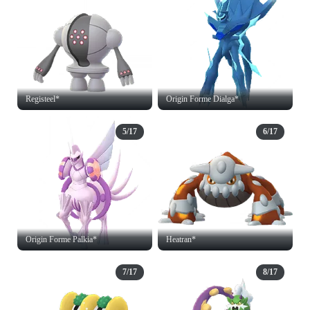
Registeel*
Origin Forme Dialga*
5/17
6/17
Origin Forme Palkia*
Heatran*
7/17
8/17