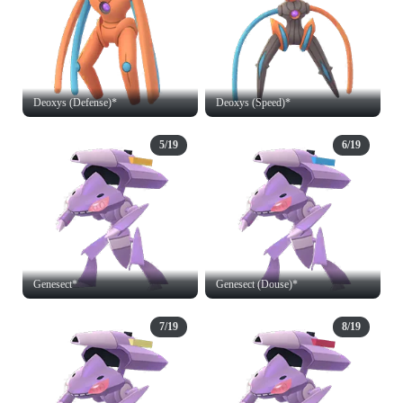
Deoxys (Defense)*
Deoxys (Speed)*
5/19
6/19
Genesect*
Genesect (Douse)*
7/19
8/19