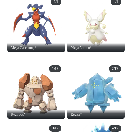
3/4
4/4
Mega Garchomp*
Mega Audino*
1/17
2/17
Regirock*
Regice*
3/17
4/17