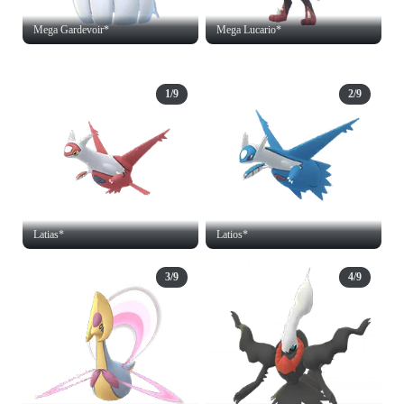
Mega Gardevoir*
Mega Lucario*
1/9
2/9
Latias*
Latios*
3/9
4/9