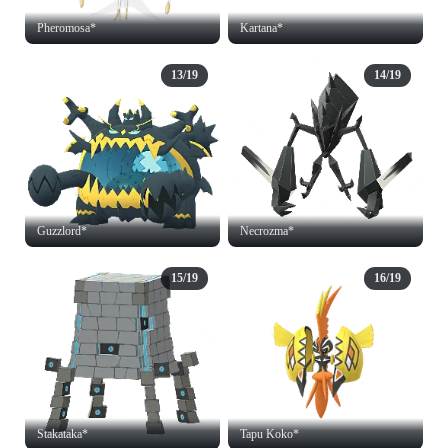
Pheromosa*
Kartana*
13/19
14/19
Guzzlord*
Necrozma*
15/19
16/19
Stakataka*
Tapu Koko*