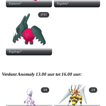
Enamorus*
Regieleki*
17/17
Regidrago*
Verdant Anomaly 13.00 uur tot 16.00 uur:
1/4
2/4