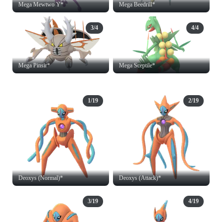
Mega Mewtwo Y*
Mega Beedrill*
3/4
4/4
Mega Pinsir*
Mega Sceptile*
1/19
2/19
Deoxys (Normal)*
Deoxys (Attack)*
3/19
4/19