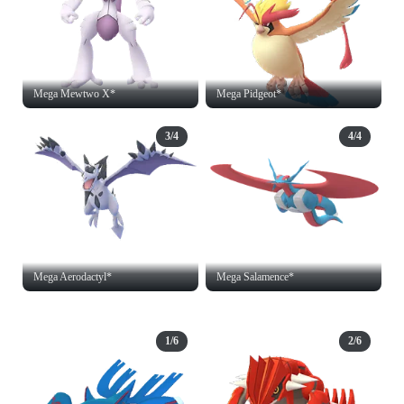
Mega Mewtwo X*
Mega Pidgeot*
3/4
4/4
Mega Aerodactyl*
Mega Salamence*
1/6
2/6