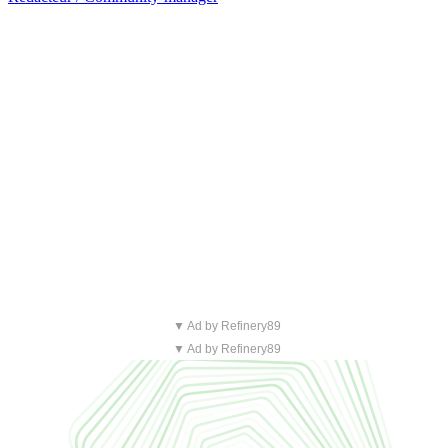
▼ Ad by Refinery89
▼ Ad by Refinery89