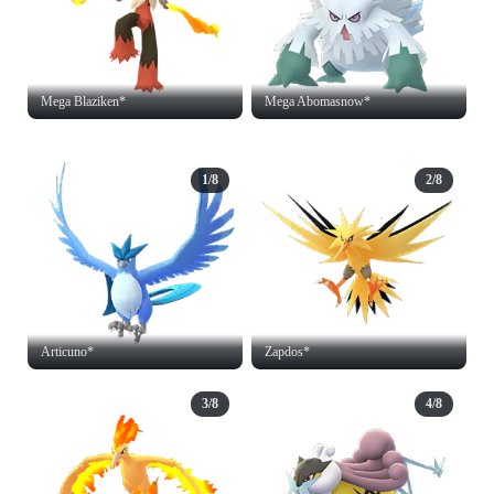
Mega Blaziken*
Mega Abomasnow*
1/8
2/8
Articuno*
Zapdos*
3/8
4/8