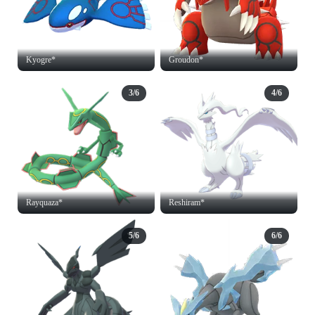
Kyogre*
Groudon*
3/6
4/6
Rayquaza*
Reshiram*
5/6
6/6