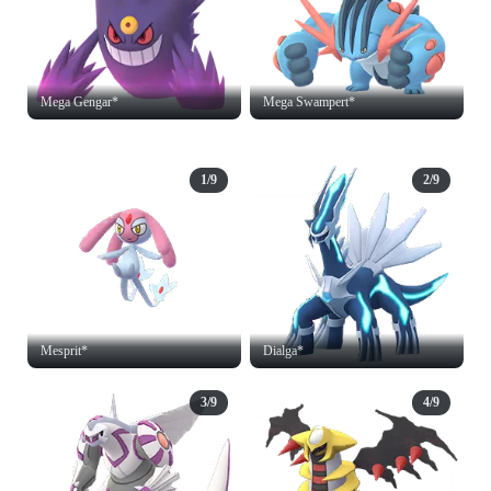
Mega Gengar*
Mega Swampert*
1/9
2/9
Mesprit*
Dialga*
3/9
4/9