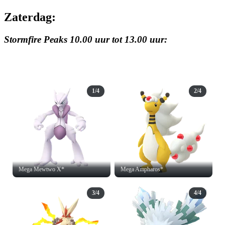
Zaterdag:
Stormfire Peaks 10.00 uur tot 13.00 uur:
1/4
2/4
Mega Mewtwo X*
Mega Ampharos*
3/4
4/4