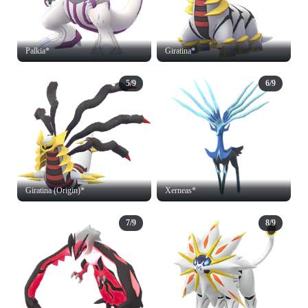
Palkia*
Giratina*
5/9
6/9
Giratina (Origin)*
Xerneas*
7/9
8/9