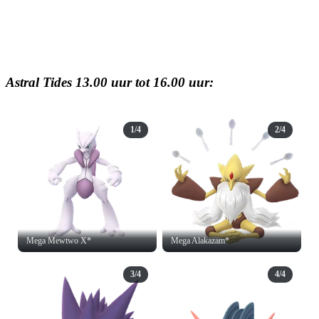
Astral Tides 13.00 uur tot 16.00 uur:
1/4
2/4
Mega Mewtwo X*
Mega Alakazam*
3/4
4/4