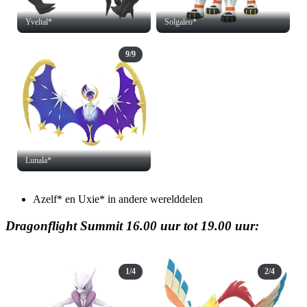
Yveltal*
Solgaleo*
9/9
Lunala*
Azelf* en Uxie* in andere werelddelen
Dragonflight Summit 16.00 uur tot 19.00 uur:
1/4
2/4