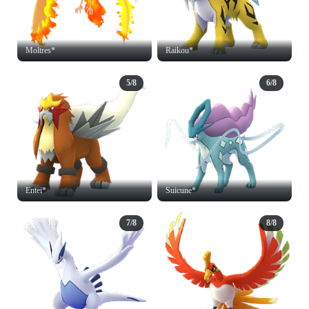
Moltres*
Raikou*
5/8
6/8
Entei*
Suicune*
7/8
8/8