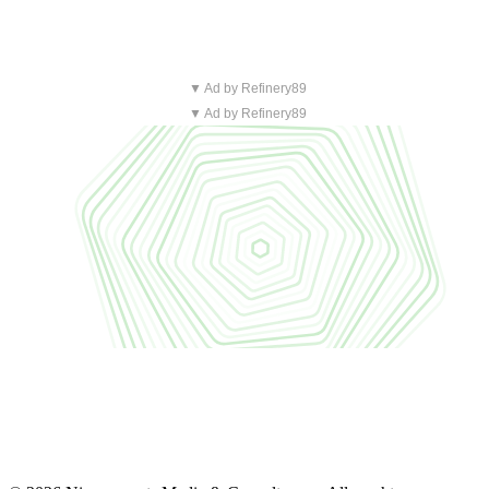
▼ Ad by Refinery89
▼ Ad by Refinery89