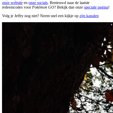
onze website
en
onze socials
. Benieuwd naar de laatste
redeemcodes voor
Pokémon GO
? Bekijk dan onze
speciale pagina
!
Volg je Jeffry nog niet? Neem snel een kijkje op
zijn kanalen