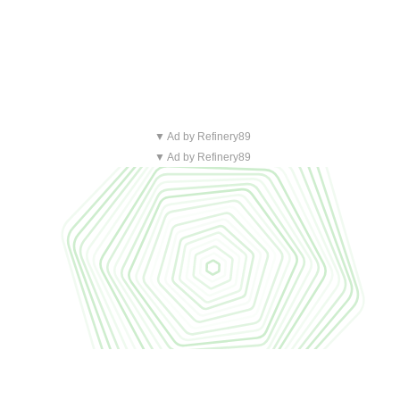
▼ Ad by Refinery89
▼ Ad by Refinery89