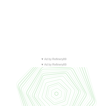
▼ Ad by Refinery89
▼ Ad by Refinery89