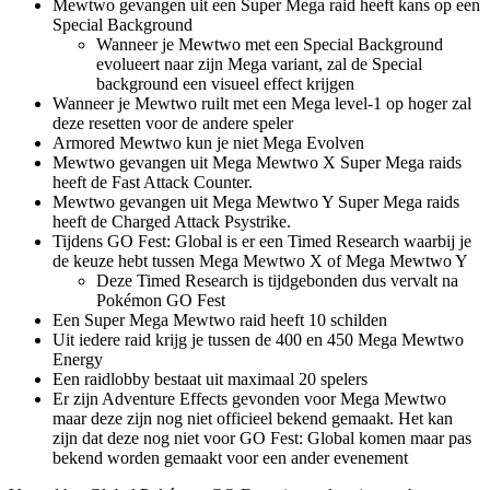
Mewtwo gevangen uit een Super Mega raid heeft kans op een
Special Background
Wanneer je Mewtwo met een Special Background
evolueert naar zijn Mega variant, zal de Special
background een visueel effect krijgen
Wanneer je Mewtwo ruilt met een Mega level-1 op hoger zal
deze resetten voor de andere speler
Armored Mewtwo kun je niet Mega Evolven
Mewtwo gevangen uit Mega Mewtwo X Super Mega raids
heeft de Fast Attack Counter.
Mewtwo gevangen uit Mega Mewtwo Y Super Mega raids
heeft de Charged Attack Psystrike.
Tijdens GO Fest: Global is er een Timed Research waarbij je
de keuze hebt tussen Mega Mewtwo X of Mega Mewtwo Y
Deze Timed Research is tijdgebonden dus vervalt na
Pokémon GO Fest
Een Super Mega Mewtwo raid heeft 10 schilden
Uit iedere raid krijg je tussen de 400 en 450 Mega Mewtwo
Energy
Een raidlobby bestaat uit maximaal 20 spelers
Er zijn Adventure Effects gevonden voor Mega Mewtwo
maar deze zijn nog niet officieel bekend gemaakt. Het kan
zijn dat deze nog niet voor GO Fest: Global komen maar pas
bekend worden gemaakt voor een ander evenement