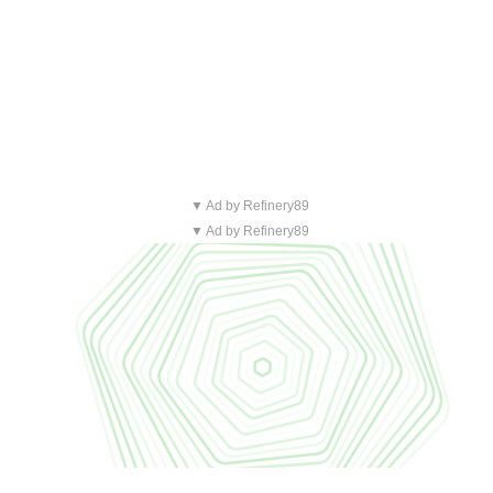
▼ Ad by Refinery89
▼ Ad by Refinery89