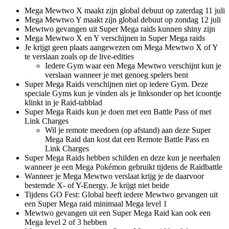
Mega Mewtwo X maakt zijn global debuut op zaterdag 11 juli
Mega Mewtwo Y maakt zijn global debuut op zondag 12 juli
Mewtwo gevangen uit Super Mega raids kunnen shiny zijn
Mega Mewtwo X en Y verschijnen in Super Mega raids
Je krijgt geen plaats aangewezen om Mega Mewtwo X of Y
te verslaan zoals op de live-edities
Iedere Gym waar een Mega Mewtwo verschijnt kun je
verslaan wanneer je met genoeg spelers bent
Super Mega Raids verschijnen niet op iedere Gym. Deze
speciale Gyms kun je vinden als je linksonder op het icoontje
klinkt in je Raid-tabblad
Super Mega Raids kun je doen met een Battle Pass of met
Link Charges
Wil je remote meedoen (op afstand) aan deze Super
Mega Raid dan kost dat een Remote Battle Pass en
Link Charges
Super Mega Raids hebben schilden en deze kun je neerhalen
wanneer je een Mega Pokémon gebruikt tijdens de Raidbattle
Wanneer je Mega Mewtwo verslaat krijg je de daarvoor
bestemde X- of Y-Energy. Je krijgt niet beide
Tijdens GO Fest: Global heeft iedere Mewtwo gevangen uit
een Super Mega raid minimaal Mega level 1
Mewtwo gevangen uit een Super Mega Raid kan ook een
Mega level 2 of 3 hebben