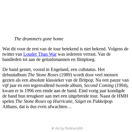
The drummers gone home
Wat dit voor de rest van de tour betekend is niet bekend. Volgens de
twitter van
Louder Than War
was iedereen verrast. Van de
bandleden tot aan de geluidsmannen en filmploeg.
De band geniet, vooral in Engeland, een cultstatus. Het
debuutalbum
The Stone Roses
(1989) wordt door veel mensen
gezien als een absolute klassieker van de Britpop. Na een pauze van
vijf jaar en een tegenvallend tweede album
, Second Coming
(1994),
kwam er in 1996 een einde aan de band. Eind vorig jaar kondigde
de band hun terugkeer aan met een uitgebreide tour. Naast de HMH
spelen
The Stone Roses
op
Hurricane, Sziget
en
Pukkelpop.
Althans, dat is dus even afwachten…
▼ Ad by Refinery89