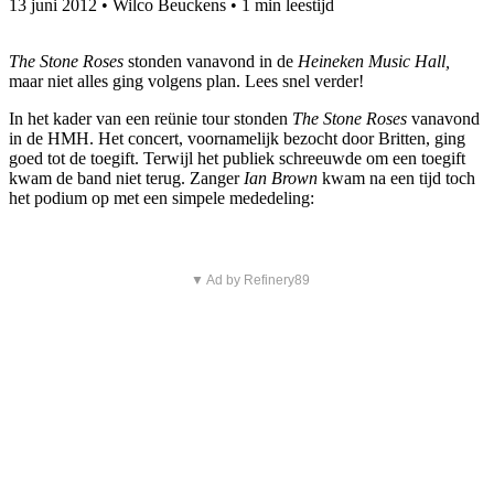
13 juni 2012
•
Wilco Beuckens
•
1 min leestijd
The Stone Roses
stonden vanavond in de
Heineken Music Hall,
maar niet alles ging volgens plan. Lees snel verder!
In het kader van een reünie tour stonden
The Stone Roses
vanavond
in de HMH. Het concert, voornamelijk bezocht door Britten, ging
goed tot de toegift. Terwijl het publiek schreeuwde om een toegift
kwam de band niet terug. Zanger
Ian Brown
kwam na een tijd toch
het podium op met een simpele mededeling:
▼ Ad by Refinery89