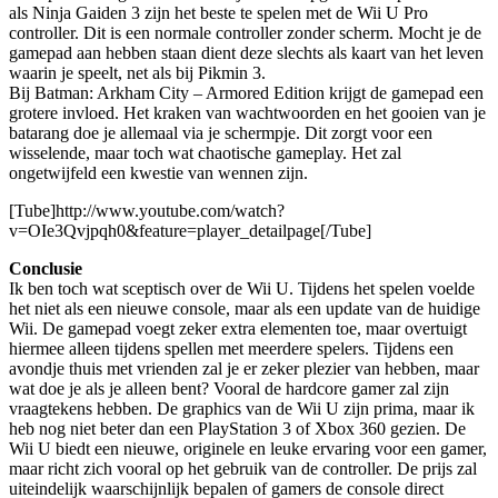
als Ninja Gaiden 3
zijn het beste te spelen met de Wii U Pro
controller. Dit is een normale controller zonder scherm. Mocht je de
gamepad aan hebben staan dient deze slechts als kaart van het leven
waarin je speelt, net als bij Pikmin 3.
Bij Batman: Arkham City – Armored Edition krijgt de gamepad een
grotere invloed. Het kraken van wachtwoorden en het gooien van je
batarang doe je allemaal via je schermpje. Dit zorgt voor een
wisselende, maar toch wat chaotische gameplay. Het zal
ongetwijfeld een kwestie van wennen zijn.
[Tube]http://www.youtube.com/watch?
v=OIe3Qvjpqh0&feature=player_detailpage[/Tube]
Conclusie
Ik ben toch wat sceptisch over de Wii U. Tijdens het spelen voelde
het niet als een nieuwe console, maar als een update van de huidige
Wii. De gamepad voegt zeker extra elementen toe, maar overtuigt
hiermee alleen tijdens spellen met meerdere spelers. Tijdens een
avondje thuis met vrienden zal je er zeker plezier van hebben, maar
wat doe je als je alleen bent? Vooral de hardcore gamer zal zijn
vraagtekens hebben. De graphics van de Wii U zijn prima, maar ik
heb nog niet beter dan een PlayStation 3 of Xbox 360 gezien. De
Wii U biedt een nieuwe, originele en leuke ervaring voor een gamer,
maar richt zich vooral op het gebruik van de controller. De prijs zal
uiteindelijk waarschijnlijk bepalen of gamers de console direct