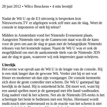
28 juni 2012
•
Wilco Beuckens
•
4 min leestijd
Nadat de Wii U op de E3 uitvoerig is besproken kon
Nieuwerwets.TV er afgelopen week zelf mee aan de slag. Weet de
console te imponeren of stelt hij teleur?
Midden in Amsterdam vond het Nintendo Evenement plaats.
Aangezien Nintendo niet op de Gamescom staat was dit de kans
voor de pers om aan de slag te gaan met de belangrijkste Nintendo
releases van het komende najaar. Naast de Wii U was er ook de
mogelijkheid om met de aankomende titels van de Nintendo 3DS
aan de slag te gaan, waarover wij ook impressies gaan schrijven.
Uiterlijk
Het eerste wat opvalt aan de Wii U is de lengte van de console. Hij
is een stuk langer dan de gewone Wii. Verder ziet hij er net wat
frisser en moderner uit dan zijn voorganger. De console kenmerkt
zich door de grote controller met scherm. De Wii U gamepad ligt
heerlijk in de hand. Hij is ontzettend licht. Dit moet wel, want bij
een aantal spellen moet je de gamepad met één hand vasthouden.
Enig nadeel vind ik het scherm. Net als de Nintendo DS-reeks is het
schermpje het beste te bedienen met een Stylus. Hiernaast wordt
multi-touch niet ondersteund en is de reactie van het scherm is niet