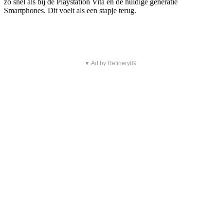
zo snel als bij de Playstation Vita en de huidige generatie
Smartphones. Dit voelt als een stapje terug.
▼ Ad by Refinery89