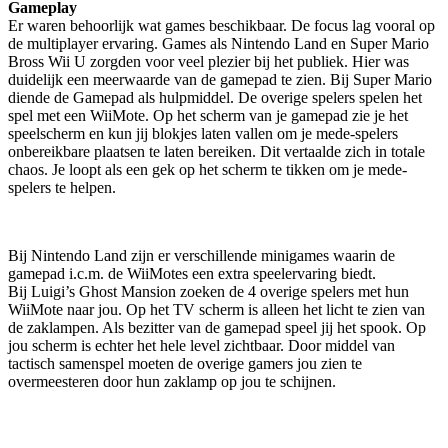
Gameplay
Er waren behoorlijk wat games beschikbaar. De focus lag vooral op
de multiplayer ervaring. Games als Nintendo Land
en Super Mario
Bross Wii U zorgden voor veel plezier bij het publiek. Hier was
duidelijk een meerwaarde van de gamepad te zien. Bij Super Mario
diende de Gamepad als hulpmiddel. De overige spelers spelen het
spel met een WiiMote. Op het scherm van je gamepad zie je het
speelscherm en kun jij blokjes laten vallen om je mede-spelers
onbereikbare plaatsen te laten bereiken. Dit vertaalde zich in totale
chaos. Je loopt als een gek op het scherm te tikken om je mede-
spelers te helpen.
Bij Nintendo Land zijn er verschillende minigames waarin de
gamepad i.c.m. de WiiMotes een extra speelervaring biedt.
Bij Luigi’s Ghost Mansion zoeken de 4 overige spelers met hun
WiiMote naar jou. Op het TV scherm is alleen het licht te zien van
de zaklampen. Als bezitter van de gamepad speel jij het spook. Op
jou scherm is echter het hele level zichtbaar. Door middel van
tactisch samenspel moeten de overige gamers jou zien te
overmeesteren door hun zaklamp op jou te schijnen.