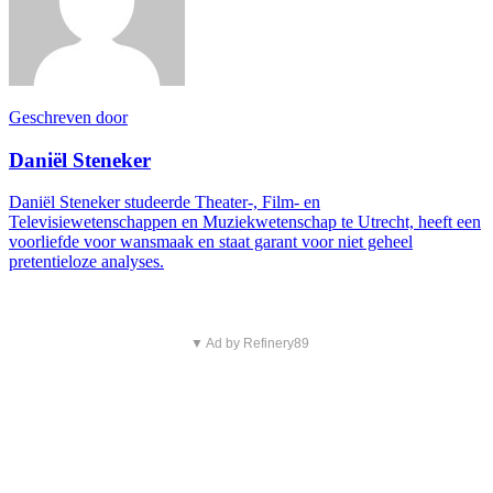
Geschreven door
Daniël Steneker
Daniël Steneker studeerde Theater-, Film- en
Televisiewetenschappen en Muziekwetenschap te Utrecht, heeft een
voorliefde voor wansmaak en staat garant voor niet geheel
pretentieloze analyses.
▼ Ad by Refinery89