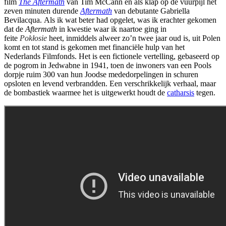
film
The Aftermath
van Tim McCann en als klap op de vuurpijl het
zeven minuten durende
Aftermath
van debutante Gabriella
Bevilacqua. Als ik wat beter had opgelet, was ik erachter gekomen
dat de
Aftermath
in kwestie waar ik naartoe ging in
feite
Pokłosie
heet, inmiddels alweer zo’n twee jaar oud is, uit Polen
komt en tot stand is gekomen met financiële hulp van het
Nederlands Filmfonds. Het is een fictionele vertelling, gebaseerd op
de pogrom in Jedwabne in 1941, toen de inwoners van een Pools
dorpje ruim 300 van hun Joodse mededorpelingen in schuren
opsloten en levend verbrandden. Een verschrikkelijk verhaal, maar
de bombastiek waarmee het is uitgewerkt houdt de
catharsis
tegen.