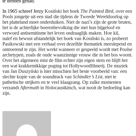
te hebben gehad.
In 1965 schreef Jerzy
Kosiński het boek
The Painted Bird
, over een
Pools jongetje uit een stad die tijdens de Tweede Wereldoorlog op
het platteland moet onderduiken. Niet de nazi’s zijn de grote bruten,
het is de achterlijke boerenbevolking die met hun bijgeloof en
verwoed antisemitisme het leven ondraaglijk maken. Hoe kil,
naïef en bewust afstandelijk het boek van Kosiński is, zo probeert
Pasikowski met een verhaal over dezelfde thematiek meeslepend en
ontroerend te zijn. Het werkt wanneer er gespeeld wordt met Poolse
archetypen, zoals de oude waanzinnige vrouw die in het bos woont.
Over het algemeen mist de film echter zijn eigen stem en blijft het
een wat krakkemikkige poging tot Hollywoodfilmerij. De muziek
van Jan Duszyński is hier misschien het beste voorbeeld van: een
slechte kopie van de soundtrack van
Schindler’s List
, met te
pathetische strijkers en te veel klaagzang. Op zulke momenten
verzandt
Aftermath
in Holocaustkitsch, wat nooit de bedoeling kan
zijn.