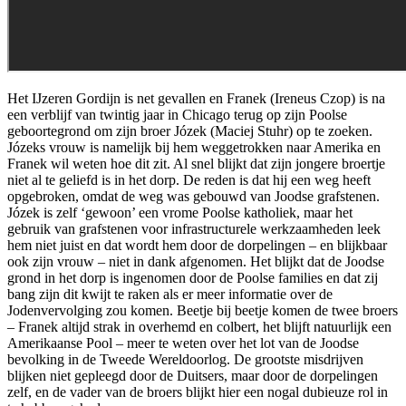
Het IJzeren Gordijn is net gevallen en Franek (Ireneus Czop) is na
een verblijf van twintig jaar in Chicago terug op zijn Poolse
geboortegrond om zijn broer Józek (Maciej Stuhr) op te zoeken.
Józeks vrouw is namelijk bij hem weggetrokken naar Amerika en
Franek wil weten hoe dit zit. Al snel blijkt dat zijn jongere broertje
niet al te geliefd is in het dorp. De reden is dat hij een weg heeft
opgebroken, omdat de weg was gebouwd van Joodse grafstenen.
Józek is zelf ‘gewoon’ een vrome Poolse katholiek, maar het
gebruik van grafstenen voor infrastructurele werkzaamheden leek
hem niet juist en dat wordt hem door de dorpelingen – en blijkbaar
ook zijn vrouw – niet in dank afgenomen. Het blijkt dat de Joodse
grond in het dorp is ingenomen door de Poolse families en dat zij
bang zijn dit kwijt te raken als er meer informatie over de
Jodenvervolging zou komen. Beetje bij beetje komen de twee broers
– Franek altijd strak in overhemd en colbert, het blijft natuurlijk een
Amerikaanse Pool – meer te weten over het lot van de Joodse
bevolking in de Tweede Wereldoorlog. De grootste misdrijven
blijken niet gepleegd door de Duitsers, maar door de dorpelingen
zelf, en de vader van de broers blijkt hier een nogal dubieuze rol in