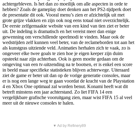
achtergebleven. Is het dan zo moeilijk om alle aspecten in orde te
hebben? Zoals de gameplay doet denken aan het PS2-tijdperk doet
de presentatie dit ook. Vooral menu’s zien er afzichtelijk uit met
grote grijze vlakken en zijn ook nog eens totaal niet overzichtelijk.
De eerste zelfgemaakte website van een kind van tien ziet er beter
uit. De indeling is dramatisch en het vereist meer dan enige
gewenning om verschillende speelmodi te vinden. Maar ook de
wedstrijden zelf kunnen veel beter, van de reclameborden tot aan het
als kunstgras uitziende veld. Animaties herhalen zich te vaak, zo is
ongeveer elke twee goals te zien hoe je eigen keeper zijn duim
opsteekt naar zijn achterban. Ook is geen moeite gedaan om de
omgeving van een tv-uitzending na te bootsen, er is enkel een score
in beeld maar specifieke statistieken blijven achterwege. Uiteraard
ziet de game er beter uit dan op de vorige generatie consoles, maar
er is nog een lange weg te gaan voordat de kracht van de Playstation
4 en Xbox One optimaal zal worden benut. Konami heeft wat dit
betreft minstens een jaar achterstand. Zo liet FIFA 14 een
vergelijkbare grafische vooruitgang zien, maar wist FIFA 15 al veel
meer uit de nieuwe consoles te halen.
▼ Ad by Refinery89