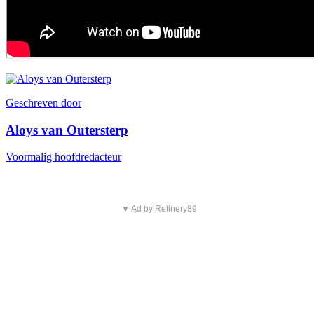
Geschreven door
Aloys van Outersterp
Voormalig hoofdredacteur
▼ Ad by Refinery89