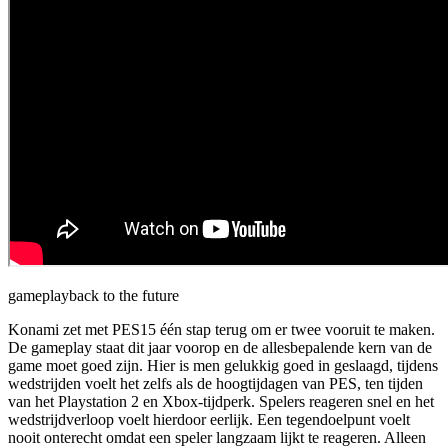
gameplay
back to the future
Konami zet met PES15 één stap terug om er twee vooruit te maken.
De gameplay staat dit jaar voorop en de allesbepalende kern van de
game moet goed zijn. Hier is men gelukkig goed in geslaagd, tijdens
wedstrijden voelt het zelfs als de hoogtijdagen van PES, ten tijden
van het Playstation 2 en Xbox-tijdperk. Spelers reageren snel en het
wedstrijdverloop voelt hierdoor eerlijk. Een tegendoelpunt voelt
nooit onterecht omdat een speler langzaam lijkt te reageren. Alleen