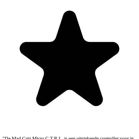
"De Mad Catz Micro C.T.R.L. is een uitstekende controller voor je